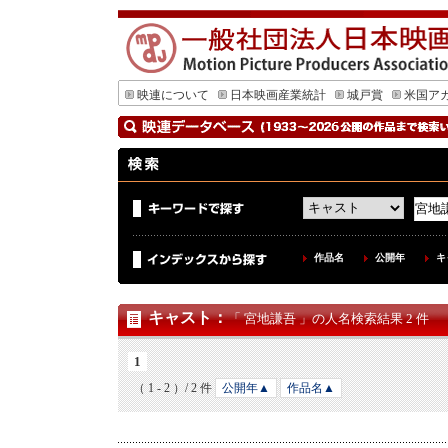
映連について
日本映画産業統計
城戸賞
米国ア
作品名
公開年
キ
キャスト
：
「 宮地謙吾 」の人名検索結果 2 件
1
（ 1 - 2 ）/ 2 件
公開年▲
作品名▲