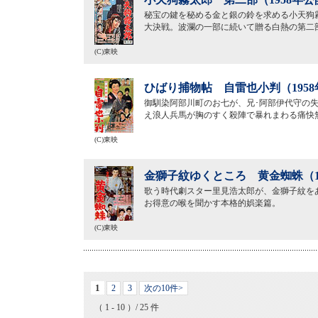
秘宝の鍵を秘める金と銀の鈴を求める小天狗
大決戦。波瀾の一部に続いて贈る白熱の第二
(C)東映
ひばり捕物帖 自雷也小判（195
御馴染阿部川町のお七が、兄･阿部伊代守の
え浪人兵馬が胸のすく殺陣で暴れまわる痛快
(C)東映
金獅子紋ゆくところ 黄金蜘蛛（1
歌う時代劇スター里見浩太郎が、金獅子紋を
お得意の喉を聞かす本格的娯楽篇。
(C)東映
1
2
3
次の10件>
（ 1 - 10 ）/ 25 件