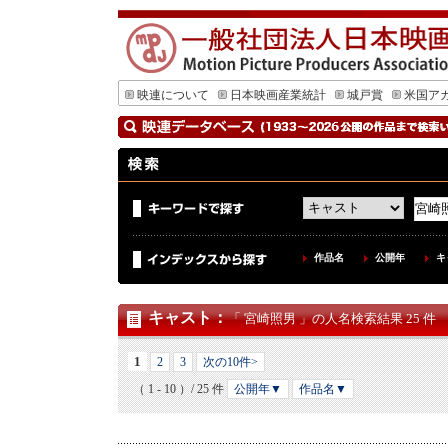
映連について
日本映画産業統計
城戸賞
米国ア
作品名
公開年
キ
キャスト
：
「 宮崎照男 」の人名検索結果 25 件
1
2
3
次の10件>
（ 1 - 10 ）/ 25 件
公開年▼
作品名▼