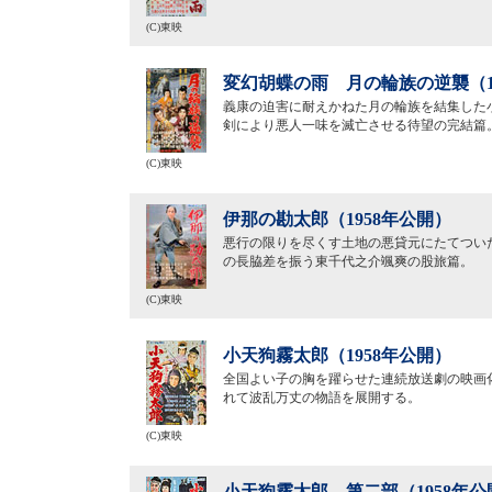
(C)東映
変幻胡蝶の雨 月の輪族の逆襲（1
義康の迫害に耐えかねた月の輪族を結集した
剣により悪人一味を滅亡させる待望の完結篇
(C)東映
伊那の勘太郎（1958年公開）
悪行の限りを尽くす土地の悪貸元にたてつい
の長脇差を振う東千代之介颯爽の股旅篇。
(C)東映
小天狗霧太郎（1958年公開）
全国よい子の胸を躍らせた連続放送劇の映画
れて波乱万丈の物語を展開する。
(C)東映
小天狗霧太郎 第二部（1958年公