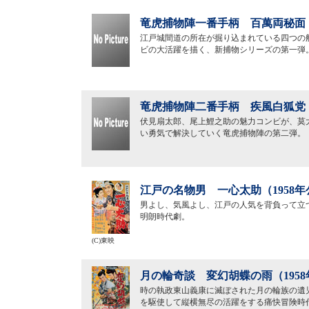
竜虎捕物陣一番手柄 百萬両秘面（
江戸城間道の所在が掘り込まれている四つの
ビの大活躍を描く、新捕物シリーズの第一弾
竜虎捕物陣二番手柄 疾風白狐党（
伏見扇太郎、尾上鯉之助の魅力コンビが、莫
い勇気で解決していく竜虎捕物陣の第二弾。
江戸の名物男 一心太助（1958年
男よし、気風よし、江戸の人気を背負って立
明朗時代劇。
(C)東映
月の輪奇談 変幻胡蝶の雨（195
時の執政東山義康に滅ぼされた月の輪族の遺
を駆使して縦横無尽の活躍をする痛快冒険時