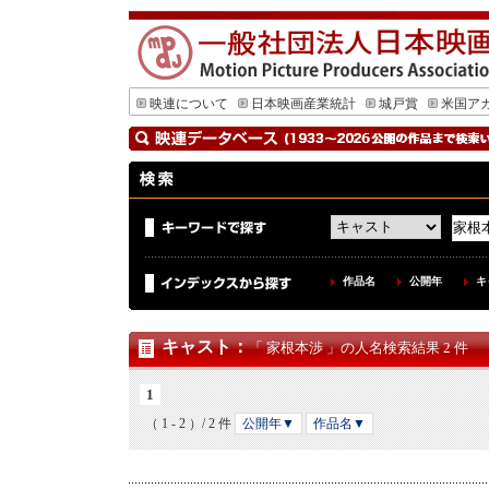
映連について
日本映画産業統計
城戸賞
米国ア
作品名
公開年
キ
キャスト
：
「 家根本渉 」の人名検索結果 2 件
1
（ 1 - 2 ）/ 2 件
公開年▼
作品名▼