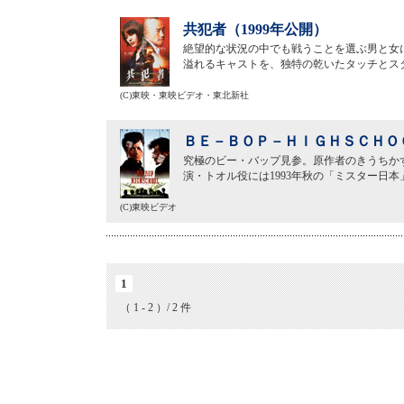
共犯者（1999年公開）
絶望的な状況の中でも戦うことを選ぶ男と女
溢れるキャストを、独特の乾いたタッチとス
(C)東映・東映ビデオ・東北新社
ＢＥ－ＢＯＰ－ＨＩＧＨＳＣＨＯＯ
究極のビー・バップ見参。原作者のきうちか
演・トオル役には1993年秋の「ミスター日
(C)東映ビデオ
1
（ 1 - 2 ）/ 2 件