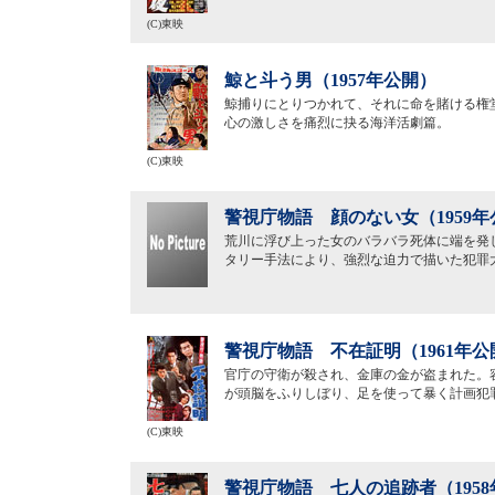
(C)東映
鯨と斗う男（1957年公開）
鯨捕りにとりつかれて、それに命を賭ける権
心の激しさを痛烈に抉る海洋活劇篇。
(C)東映
警視庁物語 顔のない女（1959年
荒川に浮び上った女のバラバラ死体に端を発
タリー手法により、強烈な迫力で描いた犯罪
警視庁物語 不在証明（1961年公
官庁の守衛が殺され、金庫の金が盗まれた。
が頭脳をふりしぼり、足を使って暴く計画犯
(C)東映
警視庁物語 七人の追跡者（195