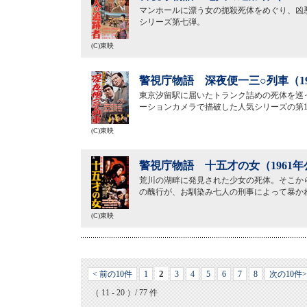
マンホールに漂う女の扼殺死体をめぐり、凶
シリーズ第七弾。
(C)東映
警視庁物語 深夜便一三○列車（19
東京汐留駅に届いたトランク詰めの死体を巡
ーションカメラで描破した人気シリーズの第1
(C)東映
警視庁物語 十五才の女（1961年
荒川の湖畔に発見された少女の死体。そこか
の醜行が、お馴染み七人の刑事によって暴か
(C)東映
2
< 前の10件
1
3
4
5
6
7
8
次の10件>
（ 11 - 20 ）/ 77 件