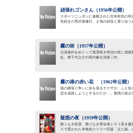
頑張れゴンさん（1956年公開）
スポーツニッポンに連載された宮本幹也の同
笑続きの荒武者修行。土地の顔役と渡り合う
霧の街（1957年公開）
日清条約をめぐって風雲暗き明治の世に清国
乱。東千代之介の現代劇主演第二作。
霧の港の赤い花 （1962年公開）
港の縄張り争いに命を張るヤクザが、ふと知
恋を成就しようとするのだが…。無情の波止
疑惑の夜（1959年公開）
飽くなき欲望、限りなき脅迫者と斗う若き建
スで貫かれた本格的スリラー巨篇「点と線」