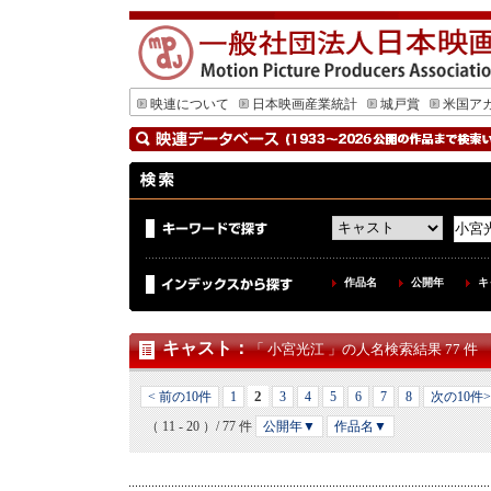
映連について
日本映画産業統計
城戸賞
米国ア
作品名
公開年
キ
キャスト
：
「 小宮光江 」の人名検索結果 77 件
2
< 前の10件
1
3
4
5
6
7
8
次の10件>
（ 11 - 20 ）/ 77 件
公開年▼
作品名▼