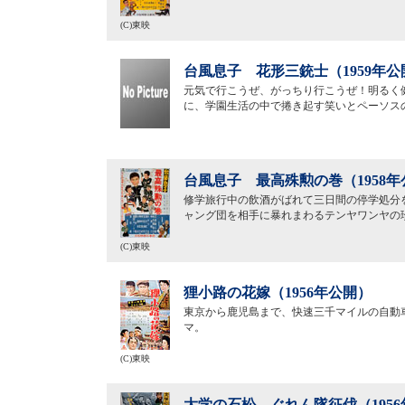
(C)東映
台風息子 花形三銃士（1959年公
元気で行こうぜ、がっちり行こうぜ！明るく
に、学園生活の中で捲き起す笑いとペーソス
台風息子 最高殊勲の巻（1958年
修学旅行中の飲酒がばれて三日間の停学処分
ャング団を相手に暴れまわるテンヤワンヤの
(C)東映
狸小路の花嫁（1956年公開）
東京から鹿児島まで、快速三千マイルの自動
マ。
(C)東映
大学の石松 ぐれん隊征伐（195