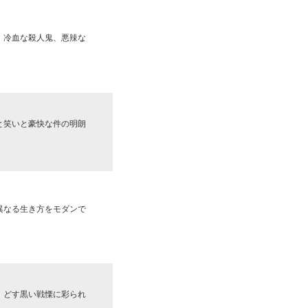
、冷血な殺人鬼、悪辣な
と笑いと豪快な件の明朗
異なる生き方をモダンで
。どす黒い戦慄に彩られ