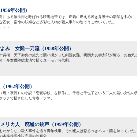
1956年公開）
角にある無法街と呼ばれる暗黒地帯では、正義に燃える若き弁護士の活躍を中心に
な乙女、宿命の妖婦など多彩な人物が殺人事件の陰でうごめいていた。
・・・
よみ 女難一刀流（1958年公開）
十兵衛、天下御免の旅先で襲い掛かった剣難女難。明朗大友柳太郎が綴る、お色気
オール女優陣総出演で描くユーモア時代劇。
（1962年公開）
（現：寂聴）の小説「恋愛学校」を原作に、千尋と千也子という二人の若い女性の
タッチで描き出した青春ドラマ。
メリカ人 廃墟の銃声（1959年公開）
もわからない殺人事件を追う青年検事。その犯人は恐るべきペスト菌を持っていた
の本格推理小説完璧の映画化。