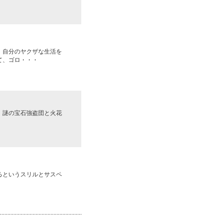
、自分のヤクザな生活を
て、ゴロ・・・
、謎の宝石強盗団と火花
るというスリルとサスペ