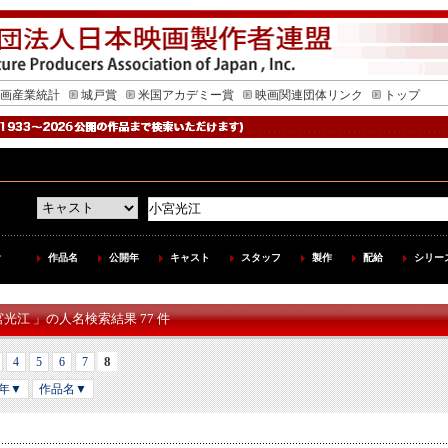
画産業統計
城戸賞
米国アカデミー賞
映画関連団体リンク
トップ
作品名
公開年
キャスト
スタッフ
製作
配給
シリー
宮光江 」の人名検索結果 77 件
8
4
5
6
7
年▼
作品名▼