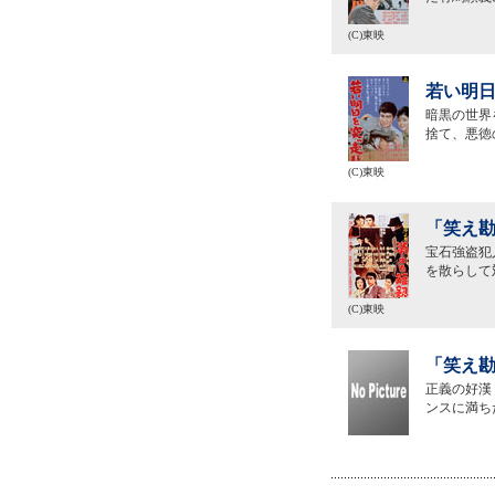
(C)東映
若い明日
暗黒の世界
捨て、悪徳
(C)東映
「笑え勘
宝石強盗犯
を散らして
(C)東映
「笑え勘
正義の好漢
ンスに満ち