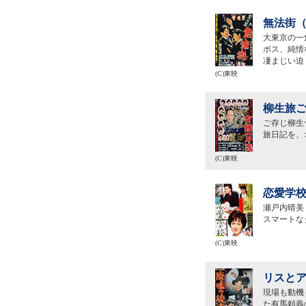
無法街（
大東京の一
ボス、純情
凄まじい迫
(C)東映
柳生旅ご
ご存じ柳生
旅日記を、
(C)東映
恋愛学校
瀬戸内晴美
スマートな
(C)東映
リスとア
現場も動機
た有馬頼義