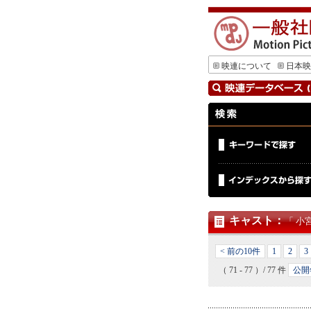
映連について
日本映
キャスト
：
「 小
< 前の10件
1
2
3
（ 71 - 77 ）/ 77 件
公開