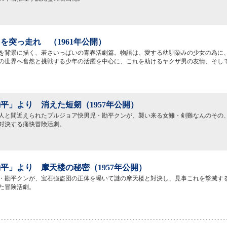
を突っ走れ （1961年公開）
を背景に描く、若さいっぱいの青春活劇篇。物語は、愛する幼馴染みの少女の為に
の世界へ奮然と挑戦する少年の活躍を中心に、これを助けるヤクザ男の友情、そし
平」より 消えた短剱（1957年公開）
人と間近えられたプルジョア快男児・勘平クンが、襲い来る女難・剣難なんのその
対決する痛快冒険活劇。
平」より 摩天楼の秘密（1957年公開）
・勘平クンが、宝石強盗団の正体を曝いて謎の摩天楼と対決し、見事これを撃滅す
た冒険活劇。