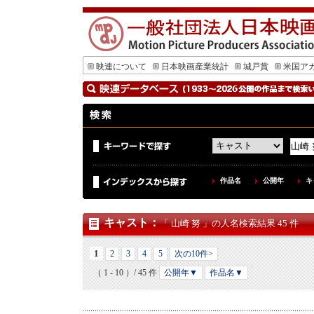
映連について
日本映画産業統計
城戸賞
米国ア
作品名
公開年
キ
キャスト
：
「 山崎 努 」の人名検索結果 45 件
1
2
3
4
5
次の10件>
（ 1 - 10 ）/ 45 件
公開年▼
作品名▼