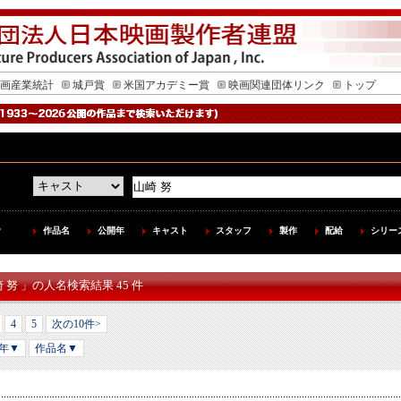
画産業統計
城戸賞
米国アカデミー賞
映画関連団体リンク
トップ
作品名
公開年
キャスト
スタッフ
製作
配給
シリー
崎 努 」の人名検索結果 45 件
4
5
次の10件>
年▼
作品名▼