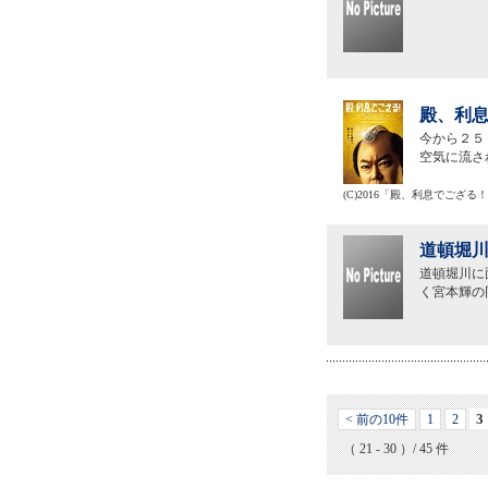
殿、利息
今から２５
空気に流さ
(C)2016「殿、利息でござ
道頓堀川
道頓堀川に
く宮本輝の
3
< 前の10件
1
2
（ 21 - 30 ）/ 45 件