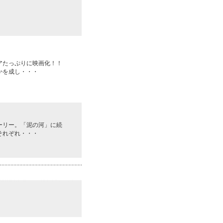
アたっぷりに映画化！！
かを成し・・・
ーリー。「泥の河」に続
それぞれ・・・