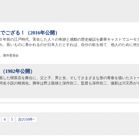
でござる！（2016年公開）
０年前の江戸時代、実在した人々の奇跡と感動の歴史秘話を豪華キャストでユーモ
れ、長いものに巻かれるのが日本人だとすれば、自分の欲を捨て、他人のために何
る！」製作委員会
（1982年公開）
面した喫茶店を舞台に、父と子、男と女、そしてさまざまな形の青春を描いたスト
同名小説の映画化。脚本は野上龍雄と深作欣二、監督も深作欣二、撮影は川又昂が
4
5
次の10件>