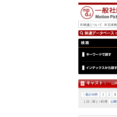
映連について
日本映
キャスト
：
「 山
3
< 前の10件
1
2
（ 21 - 30 ）/ 45 件
公開