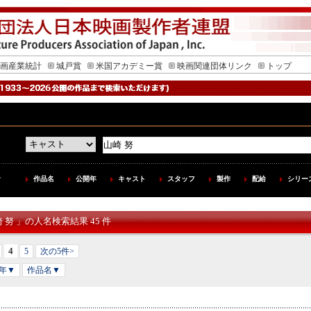
画産業統計
城戸賞
米国アカデミー賞
映画関連団体リンク
トップ
作品名
公開年
キャスト
スタッフ
製作
配給
シリー
崎 努 」の人名検索結果 45 件
4
5
次の5件>
年▼
作品名▼