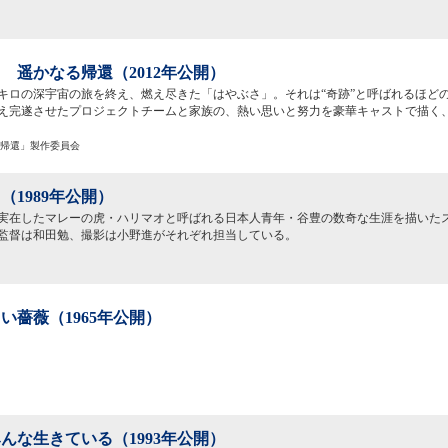
 遥かなる帰還（2012年公開）
億キロの深宇宙の旅を終え、燃え尽きた「はやぶさ」。それは“奇跡”と呼ばれるほど
え完遂させたプロジェクトチームと家族の、熱い思いと努力を豪華キャストで描く
なる帰還」製作委員会
（1989年公開）
実在したマレーの虎・ハリマオと呼ばれる日本人青年・谷豊の数奇な生涯を描いた
監督は和田勉、撮影は小野進がそれぞれ担当している。
い薔薇（1965年公開）
んな生きている（1993年公開）