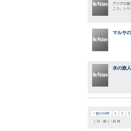
アジアの架
こう」シリ
マルサの
水の旅人
< 前の10件
1
2
3
（ 31 - 40 ）/ 45 件