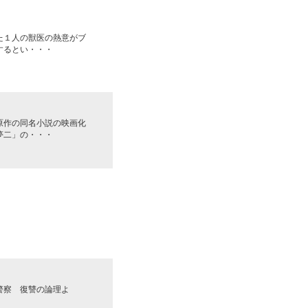
た１人の獣医の熱意がブ
するとい・・・
原作の同名小説の映画化
夢二」の・・・
警察 復讐の論理よ