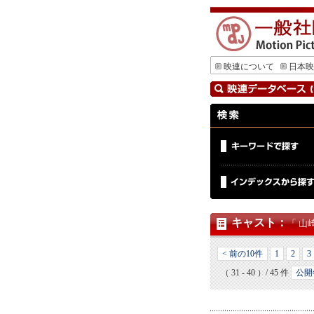
映連について
日本映
キャスト
：
「 山
< 前の10件
1
2
3
（ 31 - 40 ）/ 45 件
公開