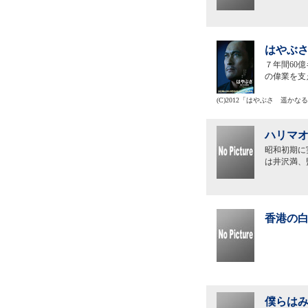
はやぶさ
７年間60
の偉業を支
(C)2012「はやぶさ 遥か
ハリマオ
昭和初期に
は井沢満、
香港の白
僕らはみ