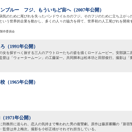
ンブルー フジ、もういちど宙へ（2007年公開）
病気のために尾びれを失ったバンドウイルカのフジ。そのフジのために立ち上がっ
という世界的企業を動かし、多くの人々の協力を得て、世界初の人工尾びれを開発
ー」製作委員会
ろ（1991年公開）
の女を探すべく旅する三人のアウトローたちの姿を描くロードムービー。安部譲二
監督は「ウォータームーン」の工藤栄一。共同脚本は松本功と田部俊行。撮影は「
校（1965年公開）
（1971年公開）
に刑務所に送られ、恋人の気持まで奪われた男の復讐劇。原作は藤原審爾の『新宿
・監督は井上梅次。撮影を小杉正雄がそれぞれ担当している。