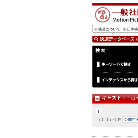
映連について
日本映
キャスト
：
「 山
1
（ 1 - 1 ）/ 1 件
公開年