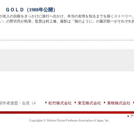
 ＧＯＬＤ（1988年公開）
が友人の自殺をきっかけに旅行へ出かけ、本当の友情を知るまでを描くストーリー
い」の野沢尚が執筆。監督は村上修、撮影は「猫のように」の藤沢順一がそれぞれ
製作者連盟・会員（4
松竹株式会社
東宝株式会社
東映株式会社
ア
Copyrights © Motion Picture Producers Association of Japan, Inc.