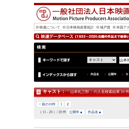
映連について
日本映画産業統計
城戸賞
米国ア
作品名
公開年
キ
キャスト
：
「 山本礼三郎 」の人名検索結果 20 
2
< 前の10件
1
（ 11 - 20 ）/ 20 件
公開年▲
作品名▲