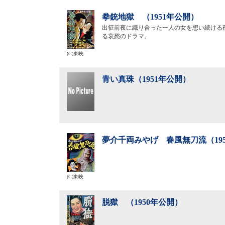
拳銃地獄 （1951年公開）
出征前夜に織り合った一人の女を想い続ける
る哀愁のドラマ。
(C)東映
青い真珠（1951年公開）
夢介千両みやげ 春風無刀流（19
(C)東映
脱獄 （1950年公開）