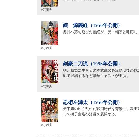
(C)東映
続 源義経（1956年公開）
奥州へ落ち延びた義経が、兄・頼朝と呼応し
(C)東映
剣豪二刀流（1956年公開）
剣と勝負に生きる宮本武蔵の巌流島以後の物
郎で登場するなど豪華キャストが出演。
(C)東映
忍術左源太（1956年公開）
天下麻の如く乱れた戦国時代を背景に、武田
って獅子奮迅の活躍を展開する。
(C)東映