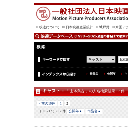
映連について
日本映画産業統計
城戸賞
米国ア
作品名
公開年
キ
キャスト
：
「 山本鳥古 」の人名検索結果 17 件
2
< 前の10件
1
（ 11 - 17 ）/ 17 件
公開年▲
作品名▲