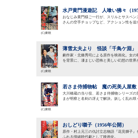
水戸黄門漫遊記 人喰い狒々（19
おなじみ黄門様ご一行が、スリルとサスペン
さんの空手チョップなど、アクション性を追
(C)東映
薄雪太夫より 怪談「千鳥ケ淵」（
劇作家・北條秀司による原作を映画化。女の
を背景に、凄まじい恐怖と美しい幻想の世界
(C)東映
若さま侍捕物帖 魔の死美人屋敷（
大川橋蔵の当り役、若さま侍捕物シリーズの
まが明察と名剣の冴えで解決。妖しく乱れ咲
(C)東映
おしどり囃子（1956年公開）
原作・村上元三の仇討立志物語『花見獅子』
ふれる情緒時代劇として映画化。