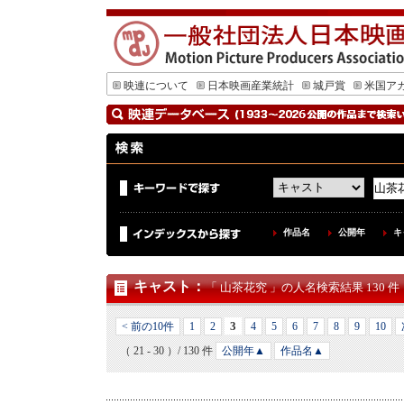
映連について
日本映画産業統計
城戸賞
米国ア
作品名
公開年
キ
キャスト
：
「 山茶花究 」の人名検索結果 130 件
3
< 前の10件
1
2
4
5
6
7
8
9
10
（ 21 - 30 ）/ 130 件
公開年▲
作品名▲