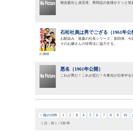
朝吉親分と貞兄哥、男同志の友情がドッと笑
石松社員は男でござる（1961年公
お馴染み「進藤の社長シリーズ」第四弾。今
そのお嬢さんの珍商法に協力する。
(C)東映
悪名（1961年公開）
これが男だ！これが恋だ！今東光が日本中を
3
< 前の10件
1
2
4
5
6
7
8
9
10
（ 21 - 30 ）/ 130 件