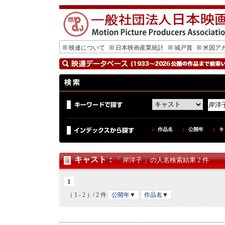
映連について
日本映画産業統計
城戸賞
米国ア
作品名
公開年
キ
キャスト
：
「 岸洋子 」の人名検索結果 2 件
1
（ 1 - 2 ）/ 2 件
公開年▼
作品名▼