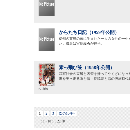
からたち日記（1959年公開）
信州の貧農の家に生まれた一人の女性の一生
た。撮影は宮島義勇が担当。
素っ飛び笠（1958年公開）
武家社会の束縛と因習を嫌ってやくざになっ
道を突っ走る唄と情・長脇差と恋の股旅時代
(C)東映
1
2
3
次の10件>
（ 1 - 10 ）/ 22 件