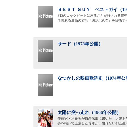
ＢＥＳＴ ＧＵＹ ベストガイ（19
F15のコックピットに座ることが許される優秀
名誉ある最高の称号「BEST GUY」を目
サード（1978年公開）
なつかしの映画歌謡史（1974年公
太陽に突っ走れ（1966年公開）
作曲家・遠藤実が自叙伝風に書いた「太陽も
夢を抱いて上京した青年が、慣れない都会生