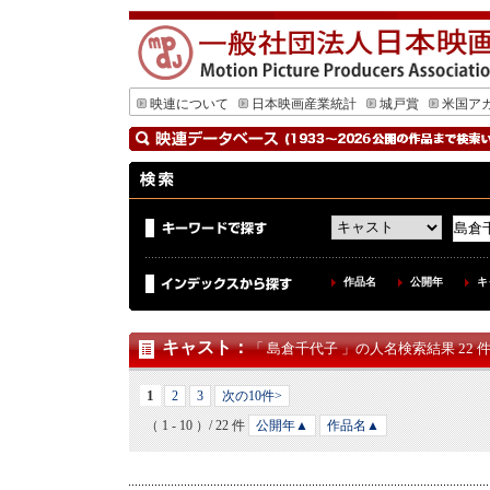
映連について
日本映画産業統計
城戸賞
米国ア
作品名
公開年
キ
キャスト
：
「 島倉千代子 」の人名検索結果 22 
1
2
3
次の10件>
（ 1 - 10 ）/ 22 件
公開年▲
作品名▲