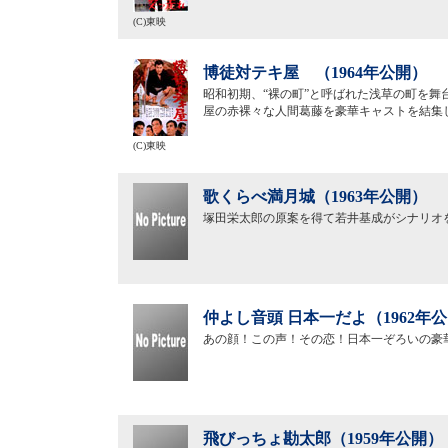
(C)東映
博徒対テキ屋 （1964年公開）
昭和初期、“裸の町”と呼ばれた浅草の町を
屋の赤裸々な人間葛藤を豪華キャストを結集
(C)東映
歌くらべ満月城（1963年公開）
塚田栄太郎の原案を得て若井基成がシナリオ
仲よし音頭 日本一だよ（1962年
あの顔！この声！その恋！日本一ぞろいの豪
飛びっちょ勘太郎（1959年公開）