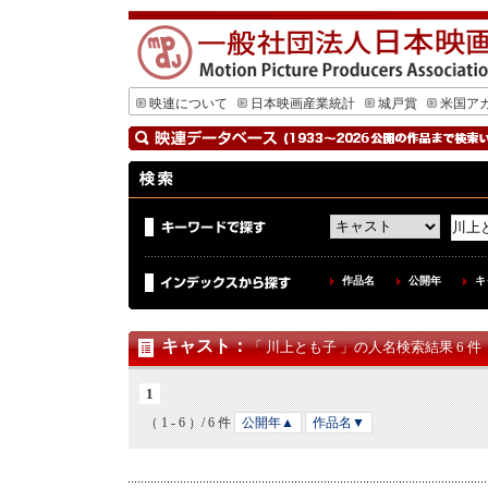
映連について
日本映画産業統計
城戸賞
米国ア
作品名
公開年
キ
キャスト
：
「 川上とも子 」の人名検索結果 6 件
1
（ 1 - 6 ）/ 6 件
公開年▲
作品名▼