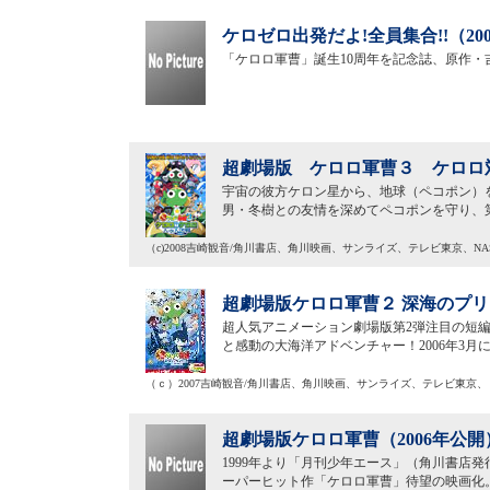
ケロゼロ出発だよ!全員集合!!（20
「ケロロ軍曹」誕生10周年を記念誌、原作
超劇場版 ケロロ軍曹３ ケロロ対
宇宙の彼方ケロン星から、地球（ペコポン）
男・冬樹との友情を深めてペコポンを守り、
（c)2008吉崎観音/角川書店、角川映画、サンライズ、テレビ東京、
超劇場版ケロロ軍曹２ 深海のプリ
超人気アニメーション劇場版第2弾注目の短編
と感動の大海洋アドベンチャー！2006年3
（ｃ）2007吉崎観音/角川書店、角川映画、サンライズ、テレビ東京、
超劇場版ケロロ軍曹（2006年公開
1999年より「月刊少年エース」（角川書店発
ーパーヒット作「ケロロ軍曹」待望の映画化。