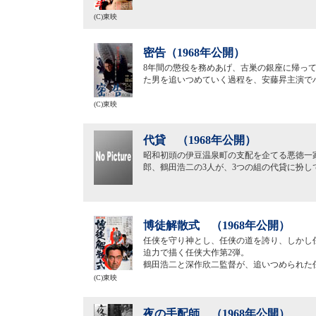
(C)東映
密告（1968年公開）
8年間の懲役を務めあげ、古巣の銀座に帰っ
た男を追いつめていく過程を、安藤昇主演で
(C)東映
代貸 （1968年公開）
昭和初頭の伊豆温泉町の支配を企てる悪徳一
郎、鶴田浩二の3人が、3つの組の代貸に扮
博徒解散式 （1968年公開）
任侠を守り神とし、任侠の道を誇り、しかし
迫力で描く任侠大作第2弾。
鶴田浩二と深作欣二監督が、追いつめられた
(C)東映
夜の手配師 （1968年公開）