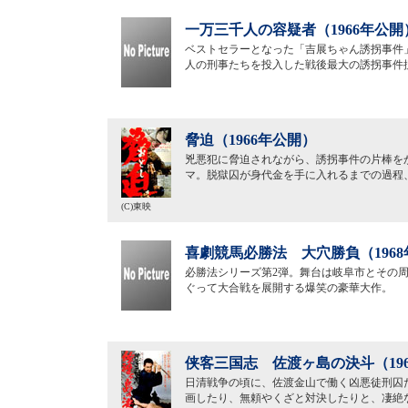
一万三千人の容疑者（1966年公開
ベストセラーとなった「吉展ちゃん誘拐事件」
人の刑事たちを投入した戦後最大の誘拐事件
脅迫（1966年公開）
兇悪犯に脅迫されながら、誘拐事件の片棒を
マ。脱獄囚が身代金を手に入れるまでの過程
(C)東映
喜劇競馬必勝法 大穴勝負（196
必勝法シリーズ第2弾。舞台は岐阜市とその
ぐって大合戦を展開する爆笑の豪華大作。
侠客三国志 佐渡ヶ島の決斗（19
日清戦争の頃に、佐渡金山で働く凶悪徒刑囚
画したり、無頼やくざと対決したりと、凄絶