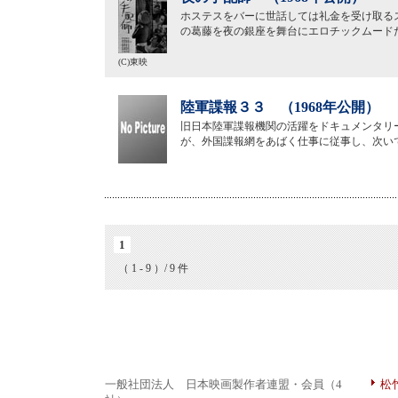
ホステスをバーに世話しては礼金を受け取る
の葛藤を夜の銀座を舞台にエロチックムード
(C)東映
陸軍諜報３３ （1968年公開）
旧日本陸軍諜報機関の活躍をドキュメンタリ
が、外国諜報網をあばく仕事に従事し、次い
1
（ 1 - 9 ）/ 9 件
一般社団法人 日本映画製作者連盟・会員（4
松