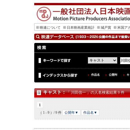
映連について
日本映画産業統計
城戸賞
米国ア
作品名
公開年
キ
キャスト
：
「 川田信一 」の人名検索結果 9 件
1
（ 1 - 9 ）/ 9 件
公開年▼
作品名▼