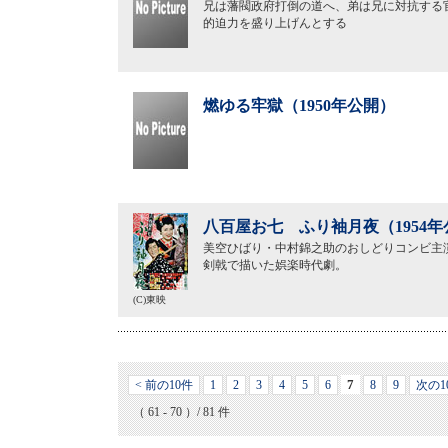
兄は藩閥政府打倒の道へ、弟は兄に対抗する
的迫力を盛り上げんとする
燃ゆる牢獄（1950年公開）
八百屋お七 ふり袖月夜（1954年
美空ひばり・中村錦之助のおしどりコンビ主
剣戟で描いた娯楽時代劇。
(C)東映
7
< 前の10件
1
2
3
4
5
6
8
9
次の1
（ 61 - 70 ）/ 81 件