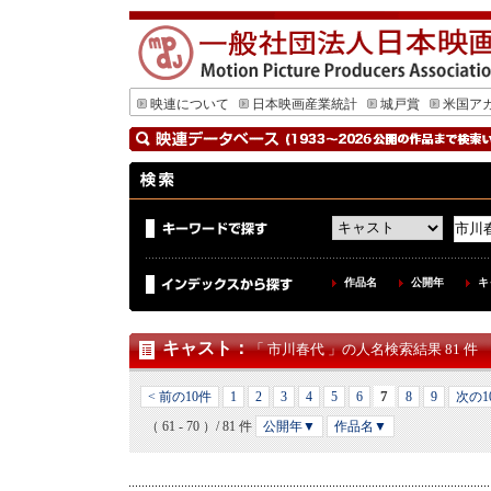
映連について
日本映画産業統計
城戸賞
米国ア
作品名
公開年
キ
キャスト
：
「 市川春代 」の人名検索結果 81 件
7
< 前の10件
1
2
3
4
5
6
8
9
次の1
（ 61 - 70 ）/ 81 件
公開年▼
作品名▼