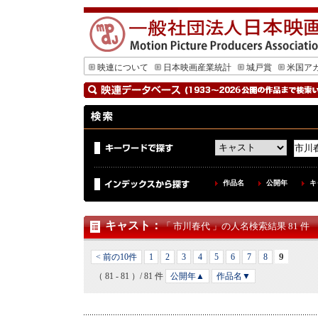
映連について
日本映画産業統計
城戸賞
米国ア
作品名
公開年
キ
キャスト
：
「 市川春代 」の人名検索結果 81 件
9
< 前の10件
1
2
3
4
5
6
7
8
（ 81 - 81 ）/ 81 件
公開年▲
作品名▼