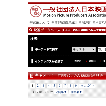
映連について
日本映画産業統計
城戸賞
米国ア
作品名
公開年
キ
キャスト
：
「 市川春代 」の人名検索結果 81 件
1
2
3
4
5
6
7
8
9
次の10件>
（ 1 - 10 ）/ 81 件
公開年▼
作品名▼