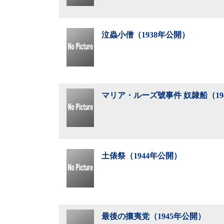
泣蟲小僧（1938年公開）
マリア・ルーズ號事件 奴隷船（19
土俵祭（1944年公開）
最後の攘夷党（1945年公開）