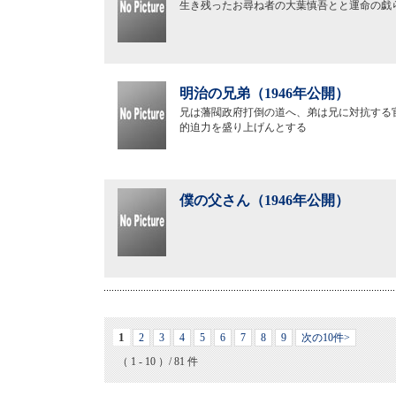
生き残ったお尋ね者の大葉慎吾とと運命の戯
明治の兄弟（1946年公開）
兄は藩閥政府打倒の道へ、弟は兄に対抗する
的迫力を盛り上げんとする
僕の父さん（1946年公開）
1
2
3
4
5
6
7
8
9
次の10件>
（ 1 - 10 ）/ 81 件