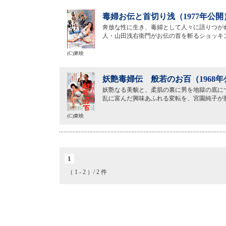
毒婦お伝と首切り浅（1977年公開
奔放な性に生き、毒婦として人々に語りつが
人・山田浅右衛門がお伝の首を斬るショッキ
(C)東映
妖艶毒婦伝 般若のお百（1968年
妖艶なる美貌と、柔肌の裏に男を地獄の底に
乱に富んだ興味あふれる変転を、宮園純子が
(C)東映
1
（ 1 - 2 ）/ 2 件