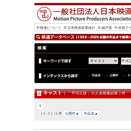
映連について
日本映画産業統計
城戸賞
米国ア
作品名
公開年
キ
キャスト
：
「 平河正雄 」の人名検索結果 2 件
1
（ 1 - 2 ）/ 2 件
公開年▲
作品名▲