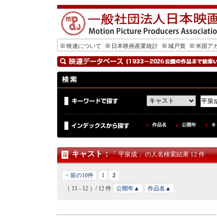
映連について
日本映画産業統計
城戸賞
米国ア
作品名
公開年
キ
キャスト
：
「 平泉成 」の人名検索結果 12 件
2
< 前の10件
1
（ 11 - 12 ）/ 12 件
公開年▲
作品名▲