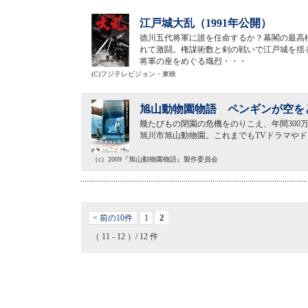
江戸城大乱（1991年公開）
徳川五代将軍に誰を任命するか？幕閣の最高
れて激闘。権謀術数と剣の戦いで江戸城を揺
将軍の座をめぐる熾烈・・・
(C)フジテレビジョン・東映
旭山動物園物語 ペンギンが空をと
幾たびもの閉園の危機をのりこえ、年間300
旭川市旭山動物園。これまでもTVドラマや
（c）2009『旭山動物園物語』製作委員会
2
< 前の10件
1
（ 11 - 12 ）/ 12 件