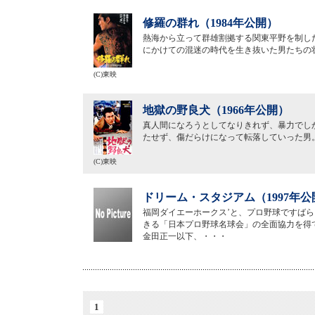
修羅の群れ（1984年公開）
熱海から立って群雄割拠する関東平野を制し
にかけての混迷の時代を生き抜いた男たちの
(C)東映
地獄の野良犬（1966年公開）
真人間になろうとしてなりきれず、暴力でし
たせず、傷だらけになって転落していった男
(C)東映
ドリーム・スタジアム（1997年公
福岡ダイエーホークス’と、プロ野球ですばらし
きる「日本プロ野球名球会」の全面協力を得
金田正一以下、・・・
1