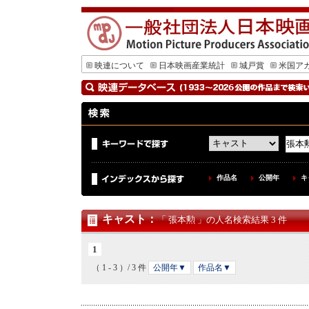
映連について
日本映画産業統計
城戸賞
米国ア
作品名
公開年
キ
キャスト
：
「 張本勲 」の人名検索結果 3 件
1
（ 1 - 3 ）/ 3 件
公開年▼
作品名▼