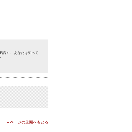
実話＞。 あなたは知って
・
ページの先頭へもどる