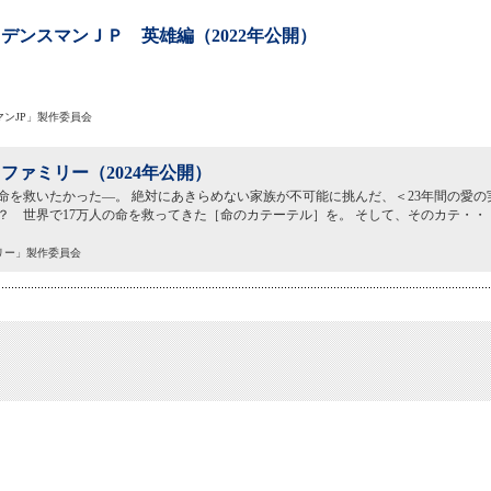
デンスマンＪＰ 英雄編（2022年公開）
マンJP」製作委員会
ファミリー（2024年公開）
命を救いたかった―。 絶対にあきらめない家族が不可能に挑んだ、＜23年間の愛の
？ 世界で17万人の命を救ってきた［命のカテーテル］を。 そして、そのカテ・・
ミリー」製作委員会