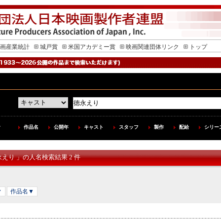
画産業統計
城戸賞
米国アカデミー賞
映画関連団体リンク
トップ
作品名
公開年
キャスト
スタッフ
製作
配給
シリー
永えり 」の人名検索結果 2 件
▼
作品名▼