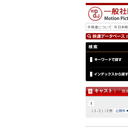
映連について
日本映
キャスト
：
「 徳
1
（ 1 - 2 ）/ 2 件
公開年