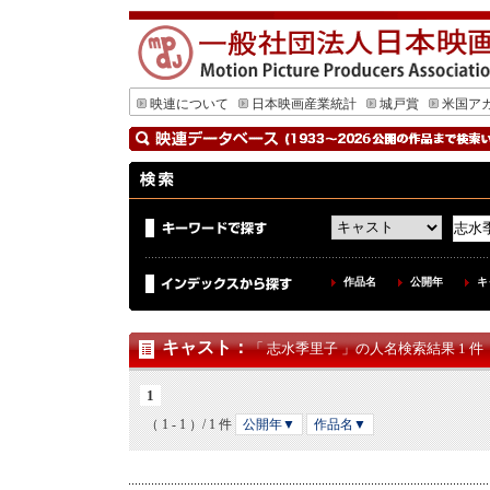
映連について
日本映画産業統計
城戸賞
米国ア
作品名
公開年
キ
キャスト
：
「 志水季里子 」の人名検索結果 1 件
1
（ 1 - 1 ）/ 1 件
公開年▼
作品名▼