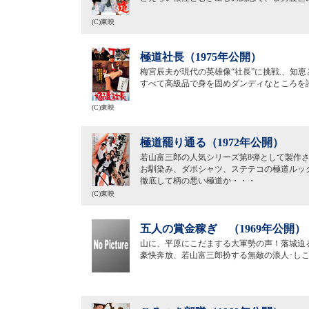
(C)東映
極道社長（1975年公開）
梅宮辰夫が現代の英雄像“社長”に挑戦.、知
すべて高級品で身を固めダンディなところを
(C)東映
極道罷り通る（1972年公開）
若山富三郎の人気シリーズ第8弾として製作
お馴染み、ダボシャツ、ステテコの極道ルッ
徹底して柄の悪い極道か・・・
(C)東映
五人の賞金稼ぎ （1969年公開）
山に、平原にこだまする大軍勢の声！落城迫
豪快奔放、若山富三郎扮する無敵の浪人･し