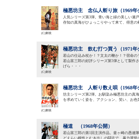
極悪坊主 念仏人斬り旅（1969年
人気シリーズ第3弾。青い海と緑の美しい瀬
存知の真海がひょっこりやって来て、得意の
(C)東映
極悪坊主 飲む打つ買う（1971年
若山の仕込み杖か！？文太の鞭か！？宿命の
若山富三郎の好評シリーズ第5弾として製作さ
げら・・・
(C)東映
極悪坊主 人斬り数え唄（1968年
坊主シリーズ第2弾。お馴染み極悪坊主の真
を求めていく姿を、アクション、笑い、お色
(C)東映
極道 （1968年公開）
若山富三郎の第1回主演作品。釜ヶ崎の愚連
どえらい根性とむき出しの闘志で、暴力渡世