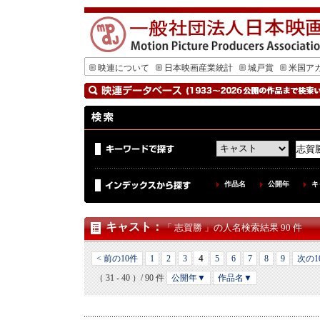
映連について
日本映画産業統計
城戸賞
米国ア
作品名
公開年
キ
キャスト
：
「 志賀勝 」の人名検索結果 90 件
4
< 前の10件
1
2
3
5
6
7
8
9
次の1
（ 31 - 40 ）/ 90 件
公開年▼
作品名▼