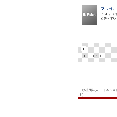
フライ、
「GO」原
を失ってい
1
（ 1 - 1 ）/ 1 件
一般社団法人 日本映画
社）