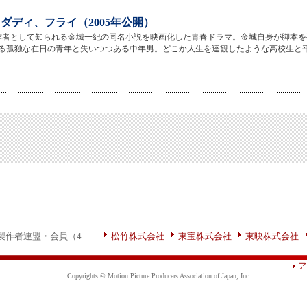
ダディ、フライ（2005年公開）
作者として知られる金城一紀の同名小説を映画化した青春ドラマ。金城自身が脚本を
る孤独な在日の青年と失いつつある中年男。どこか人生を達観したような高校生と
製作者連盟・会員（4
松竹株式会社
東宝株式会社
東映株式会社
ア
Copyrights © Motion Picture Producers Association of Japan, Inc.