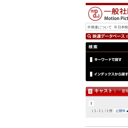
映連について
日本映
キャスト
：
「 愛
1
（ 1 - 1 ）/ 1 件
公開年