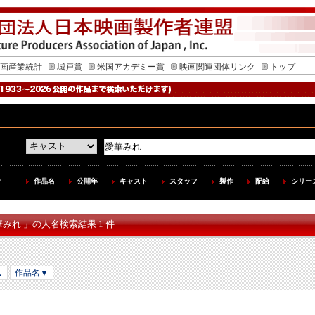
画産業統計
城戸賞
米国アカデミー賞
映画関連団体リンク
トップ
作品名
公開年
キャスト
スタッフ
製作
配給
シリー
華みれ 」の人名検索結果 1 件
▲
作品名▼