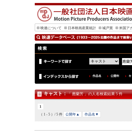
映連について
日本映画産業統計
城戸賞
米国ア
作品名
公開年
キ
キャスト
：
「 應蘭芳 」の人名検索結果 5 件
1
（ 1 - 5 ）/ 5 件
公開年▲
作品名▼