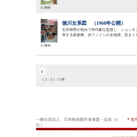
(C)東映
徳川女系図 （1968年公開）
石井輝男が初めて時代劇を監督し、ショッキ
奔する新参舞、赤フンドシの女相撲、尻まく
(C)東映
1
（ 1 - 5 ）/ 5 件
一般社団法人 日本映画製作者連盟・会員（4
松
社）