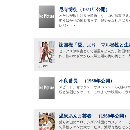
尼寺博徒（1971年公開）
わたしが欲しけりゃ勝負しな！白い法衣で盆
匂うばかりの体を張って、鮮やかな札さばき
い尼・・・
謝国権「愛」より マル秘性と生活
セックス教科書として話題をよんだ、謝国権
作。性のめざめから夫婦生活の奥の奥まで、
(C)東映
不良番長 （1968年公開）
スピード、セックス、サスペンス！7人組の
続と強烈なタッチで、これまでの映画のモラ
温泉あんま芸者 （1968年公開）
盛り沢山のエロチシズム場面にコメディー・
て男性ファンに大サービス。濃厚奇抜なセッ