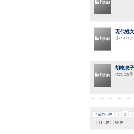
現代処女
甘いメロデ
胡椒息子
僕にはお母
2
< 前の10件
1
3
（ 11 - 20 ）/ 66 件