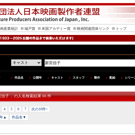
画産業統計
城戸賞
米国アカデミー賞
映画関連団体リンク
トップ
作品名
公開年
キャスト
スタッフ
製作
配給
シリー
宮信子 」の人名検索結果 66 件
4
5
6
7
次の10件>
年▲
作品名▼