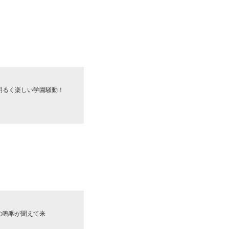
明るく楽しい学園騒動！
の嗚咽が聞えて来