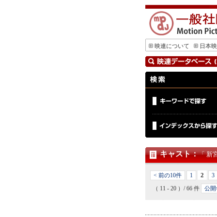
映連について
日本映
キャスト
：
「 新
2
< 前の10件
1
3
（ 11 - 20 ）/ 66 件
公開