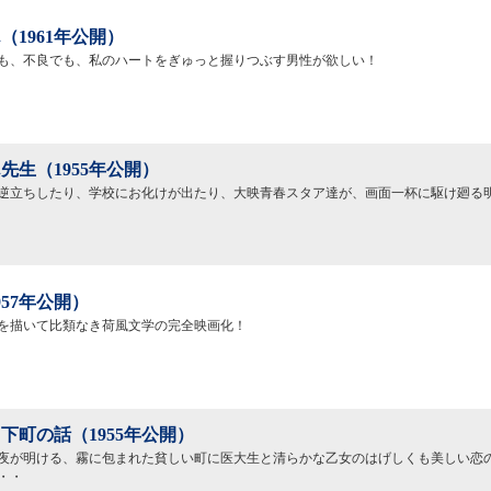
（1961年公開）
も、不良でも、私のハートをぎゅっと握りつぶす男性が欲しい！
先生（1955年公開）
逆立ちしたり、学校にお化けが出たり、大映青春スタア達が、画面一杯に駆け廻る
957年公開）
を描いて比類なき荷風文学の完全映画化！
下町の話（1955年公開）
夜が明ける、霧に包まれた貧しい町に医大生と清らかな乙女のはげしくも美しい恋
・・