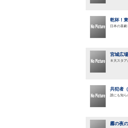
乾杯！東
日本の喜劇
宮城広場
８大スタア
共犯者（
誰にも知ら
霧の夜の