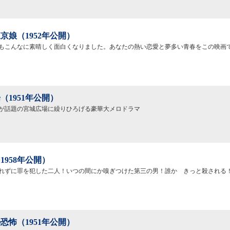
京娘（1952年公開）
もこんなに素晴しく面白くなりました。あなたの熱い恋愛と夢多い青春をこの映画
（1951年公開）
が話題の宮城広場に繰りひろげる豪華大メロドラマ
1958年公開）
れずに罪を犯した二人！いつの間にか嗅ぎつけた第三の男！誰かゞきっと殺される
恐怖（1951年公開）