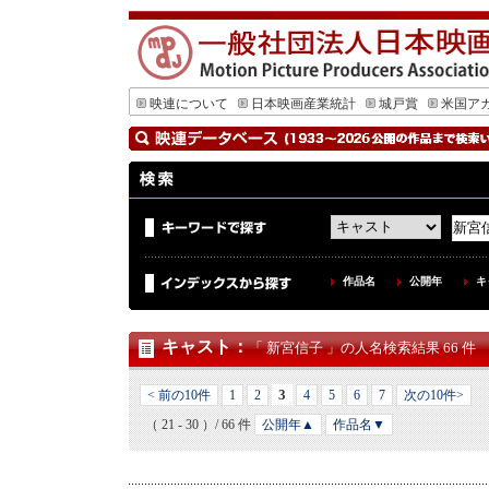
映連について
日本映画産業統計
城戸賞
米国ア
作品名
公開年
キ
キャスト
：
「 新宮信子 」の人名検索結果 66 件
3
< 前の10件
1
2
4
5
6
7
次の10件>
（ 21 - 30 ）/ 66 件
公開年▲
作品名▼