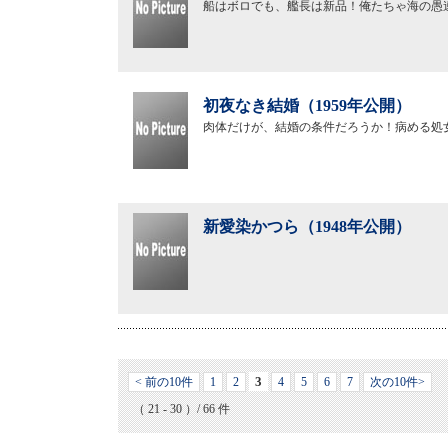
船はボロでも、艦長は新品！俺たちゃ海の愚
初夜なき結婚（1959年公開）
肉体だけが、結婚の条件だろうか！病める処
新愛染かつら（1948年公開）
3
< 前の10件
1
2
4
5
6
7
次の10件>
（ 21 - 30 ）/ 66 件