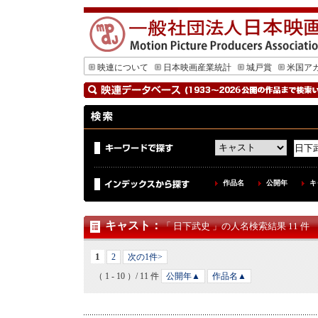
映連について
日本映画産業統計
城戸賞
米国ア
作品名
公開年
キ
キャスト
：
「 日下武史 」の人名検索結果 11 件
1
2
次の1件>
（ 1 - 10 ）/ 11 件
公開年▲
作品名▲