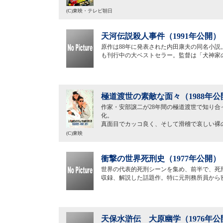
(C)東映・テレビ朝日
天河伝説殺人事件（1991年公開）
原作は88年に発表された内田康夫の同名小説
も刊行中の大ベストセラー。監督は「犬神家
極道渡世の素敵な面々（1988年公
作家・安部譲二が28年間の極道渡世で知り
化。
真面目でカッコ良く、そして滑稽で哀しい裸
(C)東映
衝撃の世界死刑史（1977年公開）
世界の代表的死刑シーンを集め、前半で、死
収録、解説した話題作。特に元刑務所員から
天保水滸伝 大原幽学（1976年公