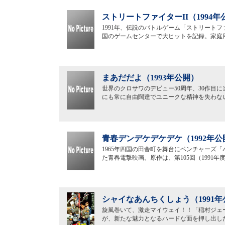
ストリートファイターII（1994年
1991年、伝説のバトルゲーム「ストリートフ
国のゲームセンターで大ヒットを記録。家庭用
まあだだよ（1993年公開）
世界のクロサワのデビュー50周年、30作目
にも常に自由闊達でユニークな精神を失わな
青春デンデケデケデケ（1992年公
1965年四国の田舎町を舞台にベンチャーズ
た青春電撃映画。原作は、第105回（1991
シャイなあんちくしょう（1991年
旋風巻いて、激走マイウェイ！！「稲村ジェ
が、新たな魅力となるハードな面を押し出し