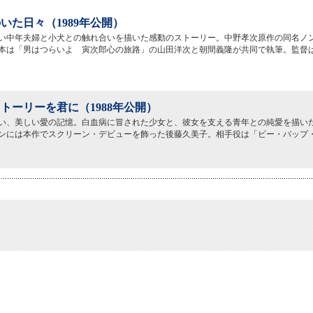
いた日々（1989年公開）
い中年夫婦と小犬との触れ合いを描いた感動のストーリー。中野孝次原作の同名ノ
本は「男はつらいよ 寅次郎心の旅路」の山田洋次と朝間義隆が共同で執筆。監督
トーリーを君に（1988年公開）
い、美しい愛の記憶。白血病に冒された少女と、彼女を支える青年との純愛を描い
ンには本作でスクリーン・デビューを飾った後藤久美子。相手役は「ビー・バップ