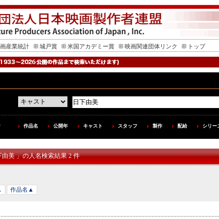
画産業統計
城戸賞
米国アカデミー賞
映画関連団体リンク
トップ
作品名
公開年
キャスト
スタッフ
製作
配給
シリー
下由美 」の人名検索結果 2 件
▲
作品名▲