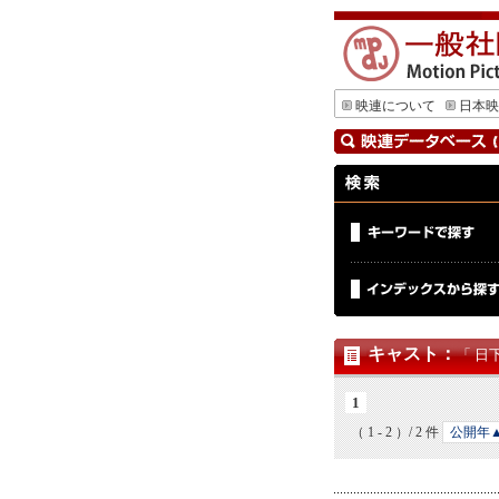
映連について
日本映
キャスト
：
「 日
1
（ 1 - 2 ）/ 2 件
公開年