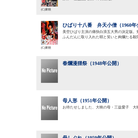
(C)東映
ひばり十八番 弁天小僧（1960年
美空ひばり主演の痛快白浪五大男の決定版。
ふんだんに取り入れた唄と笑いと絢爛たる殺
(C)東映
春爛漫狸祭（1948年公開）
母人形（1951年公開）
お待たせしました、大映の母・三益愛子 大
母しぐれ（1959年公開）