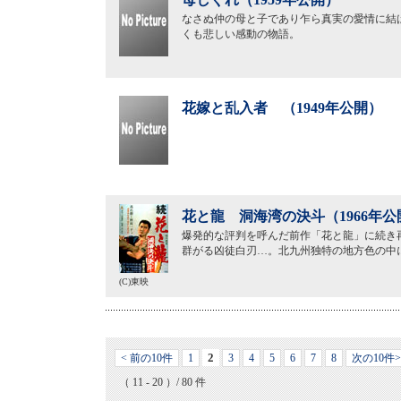
なさぬ仲の母と子であり乍ら真実の愛情に結
くも悲しい感動の物語。
花嫁と乱入者 （1949年公開）
花と龍 洞海湾の決斗（1966年公
爆発的な評判を呼んだ前作「花と龍」に続き
群がる凶徒白刃…。北九州独特の地方色の中
(C)東映
2
< 前の10件
1
3
4
5
6
7
8
次の10件>
（ 11 - 20 ）/ 80 件