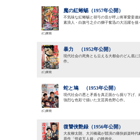
魔の紅蜥蜴（1957年公開）
不気味な紅蜥蜴と胡弓の音が呼ぶ将軍愛妾連
素浪人・白旗弓之介の獅子奮迅の大活躍を描
(C)東映
暴力 （1952年公開）
現代社会の死角とも云える大都会のどん底に
作。
(C)東映
蛇と鳩 （1953年公開）
現代社会の悪と矛盾を真正面から掘り下げ、
強烈な色彩で描いた文芸異色野心作。
(C)東映
復讐侠艶録（1956年公開）
大友柳太朗、大川橋蔵が競演の痛快娯楽時代
原作「怪盗五人娘」の映画化。