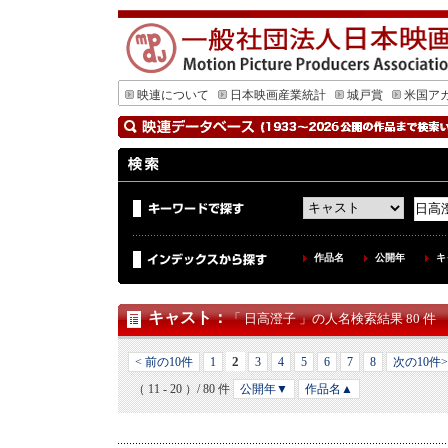
映連について
日本映画産業統計
城戸賞
米国ア
作品名
公開年
キ
キャスト
：
「 日高澄子 」の人名検索結果 80 件
2
< 前の10件
1
3
4
5
6
7
8
次の10件>
（ 11 - 20 ）/ 80 件
公開年▼
作品名▲