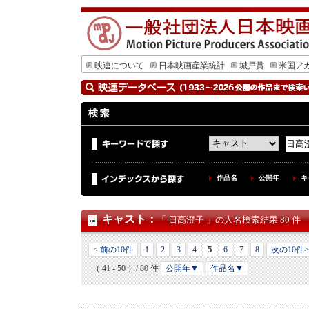
映連について
日本映画産業統計
城戸賞
米国ア
作品名
公開年
キ
キャスト
：
「 日高澄子 」の人名検索結果 80 件
5
< 前の10件
1
2
3
4
6
7
8
次の10件>
（ 41 - 50 ）/ 80 件
公開年▼
作品名▼