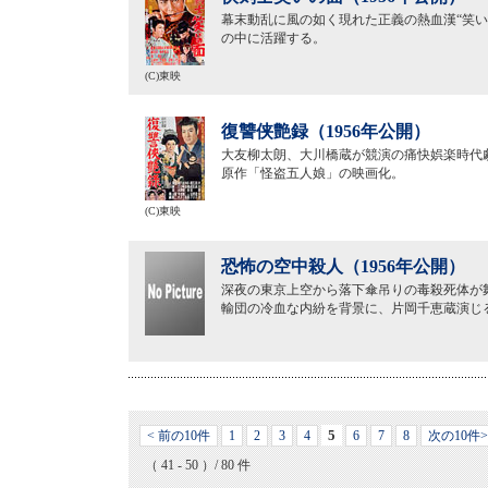
幕末動乱に風の如く現れた正義の熱血漢“笑
の中に活躍する。
(C)東映
復讐侠艶録（1956年公開）
大友柳太朗、大川橋蔵が競演の痛快娯楽時代
原作「怪盗五人娘」の映画化。
(C)東映
恐怖の空中殺人（1956年公開）
深夜の東京上空から落下傘吊りの毒殺死体が
輸団の冷血な内紛を背景に、片岡千恵蔵演じ
5
< 前の10件
1
2
3
4
6
7
8
次の10件>
（ 41 - 50 ）/ 80 件