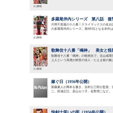
(C)東映
多羅尾伴内シリーズ 第八話 復讐
片岡千恵蔵の十八番！クライマックスの名台
の多羅尾伴内シリーズ。第8作目となる本作
(C)東映
歌舞伎十八番「鳴神」 美女と怪龍
歌舞伎十八番「鳴神」の映画化で、北山戒壇
上人という高僧が絶世の佳人・たえま姫の魅
(C)東映
嫁ぐ日（1956年公開）
新藤兼人が脚本を書き、吉村公三郎が監督、
二、田浦正巳、若山セツ子、佐野周二など。
快剣士笑いの面（1956年公開）