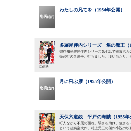
わたしの凡てを（1954年公開）
多羅尾伴内シリーズ 隼の魔王（1
御存知多羅尾伴内シリーズ第七話で観衆六万
振必打の名選手、打ちました、凄い当たり、
(C)東映
月に飛ぶ雁（1955年公開）
天保六道銭 平戸の海賊（1955年
町人ながら不屈の面魂、弱きを助け、強きを
という超娯楽大作。村上元三の傑作小説の映