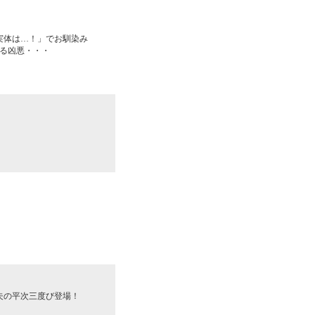
実体は…！」でお馴染み
る凶悪・・・
夫の平次三度び登場！