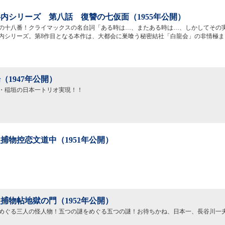
内シリーズ 第八話 復讐の七仮面（1955年公開）
の十八番！クライマックスの名台詞「ある時は…、またある時は…、しかしてその
内シリーズ。第8作目となる本作は、大都会に巣喰う秘密結社「白龍会」の非情極ま
（1947年公開）
・稲垣の日本一トリオ実現！！
捕物控恋文道中（1951年公開）
捕物帖地獄の門（1952年公開）
めぐる三人の怪人物！五つの謎をめぐる五つの謎！お待ちかね、日本一、長谷川一