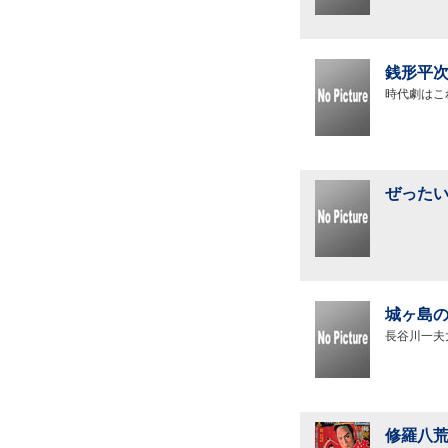
銭形平次
時代劇はこ
ぜったい
城ヶ島の
長谷川一夫
修羅八荒