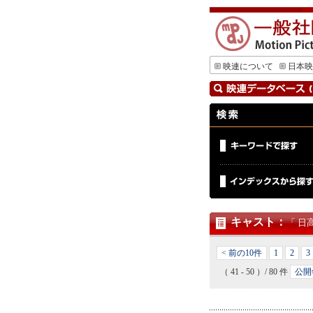
映連について
日本映
キャスト
：
「 日
< 前の10件
1
2
3
（ 41 - 50 ）/ 80 件
公開