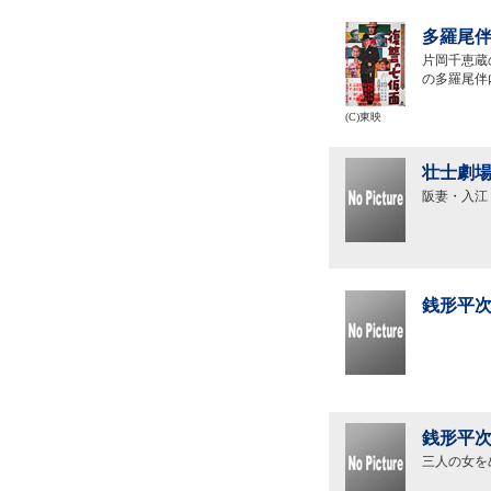
多羅尾伴
片岡千恵蔵
の多羅尾伴
(C)東映
壮士劇場
阪妻・入江
銭形平次
銭形平次
三人の女を