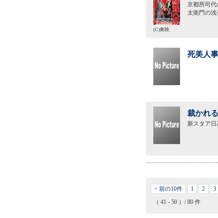
京都所司代
太衛門の浅
(C)東映
死美人事
裁かれる
新スタア日
< 前の10件
1
2
3
（ 41 - 50 ）/ 80 件