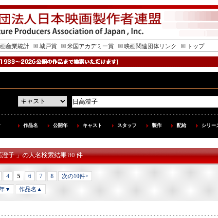
画産業統計
城戸賞
米国アカデミー賞
映画関連団体リンク
トップ
作品名
公開年
キャスト
スタッフ
製作
配給
シリー
高澄子 」の人名検索結果 80 件
5
4
6
7
8
次の10件>
年▼
作品名▲