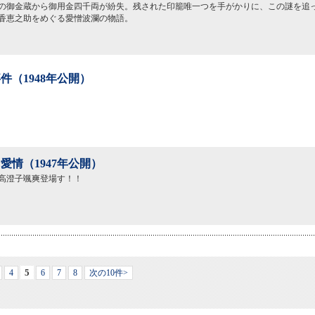
の御金蔵から御用金四千両が紛失。残された印籠唯一つを手がかりに、この謎を追
香恵之助をめぐる愛憎波瀾の物語。
件（1948年公開）
愛情（1947年公開）
高澄子颯爽登場す！！
5
4
6
7
8
次の10件>