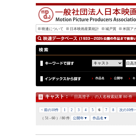
映連について
日本映画産業統計
城戸賞
米国ア
作品名
公開年
キ
キャスト
：
「 日高澄子 」の人名検索結果 80 件
6
< 前の10件
1
2
3
4
5
7
8
次の10件>
（ 51 - 60 ）/ 80 件
公開年▼
作品名▼