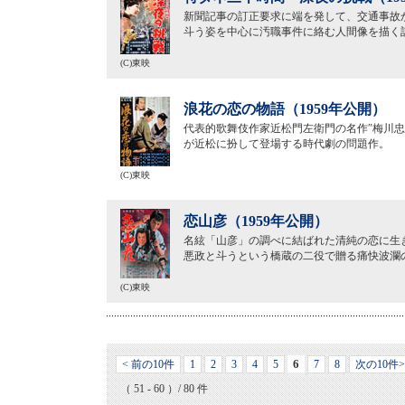
新聞記事の訂正要求に端を発して、交通事故
斗う姿を中心に汚職事件に絡む人間像を描く
(C)東映
浪花の恋の物語（1959年公開）
代表的歌舞伎作家近松門左衛門の名作″梅川
が近松に扮して登場する時代劇の問題作。
(C)東映
恋山彦（1959年公開）
名絃「山彦」の調べに結ばれた清純の恋に生
悪政と斗うという橋蔵の二役で贈る痛快波瀾
(C)東映
6
< 前の10件
1
2
3
4
5
7
8
次の10件>
（ 51 - 60 ）/ 80 件