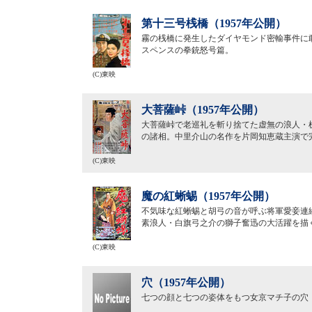
第十三号桟橋（1957年公開）
霧の桟橋に発生したダイヤモンド密輸事件に
スペンスの拳銃怒号篇。
(C)東映
大菩薩峠（1957年公開）
大菩薩峠で老巡礼を斬り捨てた虚無の浪人・
の諸相。中里介山の名作を片岡知恵蔵主演で
(C)東映
魔の紅蜥蜴（1957年公開）
不気味な紅蜥蜴と胡弓の音が呼ぶ将軍愛妾連
素浪人・白旗弓之介の獅子奮迅の大活躍を描
(C)東映
穴（1957年公開）
七つの顔と七つの姿体をもつ女京マチ子の穴