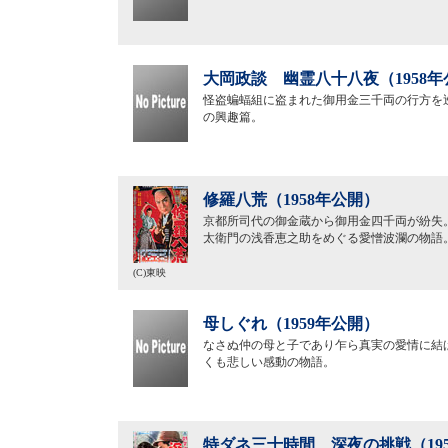
大岡政談 幽霊八十八夜（1958年
怪盗蝙蝠組に盗まれた御用金三千両の行方を
の興趣篇。
修羅八荒（1958年公開）
京都所司代の御金蔵から御用金四千両が紛失
太衛門の浅香恵之助をめぐる愛憎波瀾の物語
(C)東映
母しぐれ（1959年公開）
なさぬ仲の母と子であり乍ら真実の愛情に結
くも悲しい感動の物語。
特ダネ三十時間 深夜の挑戦（19