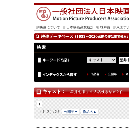
映連について
日本映画産業統計
城戸賞
米国ア
作品名
公開年
キ
キャスト
：
「 星井七瀬 」の人名検索結果 2 件
1
（ 1 - 2 ）/ 2 件
公開年▼
作品名▲