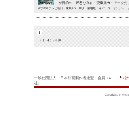
が目的の、邪悪な存在・蛮機族ガイアークだ
(C)2008 テレビ朝日・東映AG・東映 劇場版「キバ・ゴーオンジャ
1
（ 1 - 4 ）/ 4 件
一般社団法人 日本映画製作者連盟・会員（4
松
社）
Copyrights © Motion 