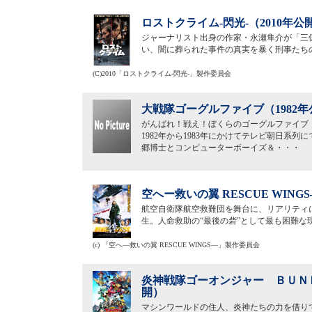
ロストクライム-閃光-（2010年公
ジャーナリスト出身の作家・永瀬隼介が「三
い、闇に葬られた事件の真実を暴く刑事たち
(C)2010「ロストクライム-閃光-」製作委員会
大戦隊ゴーグルファイブ（1982年
がんばれ！戦え！ぼくらのゴーグルファイブ
1982年から1983年にかけてテレビ朝日系
郷博士とコンピューターボーイズ＆・・・
空へー救いの翼 RESCUE WING
航空自衛隊航空救難団を舞台に、リアリティ
生。人命救助の“最後の砦”として最も困難
(c) 「空へ―救いの翼 RESCUE WINGS―」製作委員会
炎神戦隊ゴーオンジャー ＢＵＮＢ
開）
マシンワールドの住人、炎神たちの力を借り