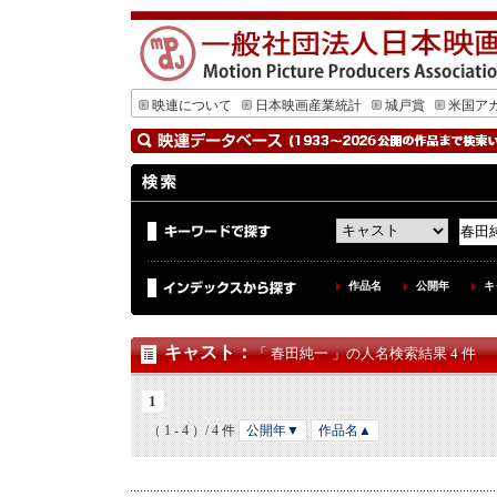
映連について
日本映画産業統計
城戸賞
米国ア
作品名
公開年
キ
キャスト
：
「 春田純一 」の人名検索結果 4 件
1
（ 1 - 4 ）/ 4 件
公開年▼
作品名▲