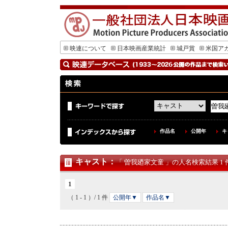
映連について
日本映画産業統計
城戸賞
米国ア
作品名
公開年
キ
キャスト
：
「 曽我廼家文童 」の人名検索結果 1 
1
（ 1 - 1 ）/ 1 件
公開年▼
作品名▼