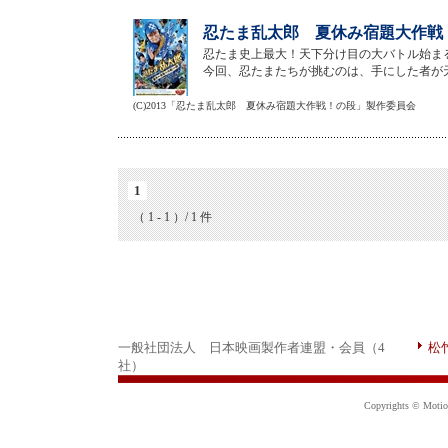
忍たま乱太郎 夏休み宿題大作戦！
忍たま史上最大！天下分け目の大バトル始ま
今回、忍たまたちが挑むのは、手にした者が
(C)2013「忍たま乱太郎 夏休み宿題大作戦！の段」製作委員会
1
（ 1 - 1 ）/ 1 件
一般社団法人 日本映画製作者連盟・会員（4
松
社）
Copyrights © Motion 