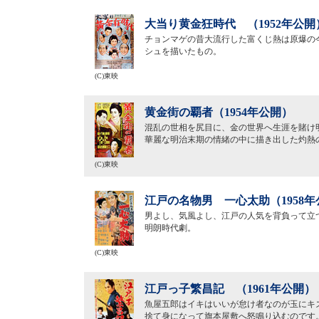
大当り黄金狂時代 （1952年公開
チョンマゲの昔大流行した富くじ熱は原爆の
シュを描いたもの。
(C)東映
黄金街の覇者（1954年公開）
混乱の世相を尻目に、金の世界へ生涯を賭け
華麗な明治末期の情緒の中に描き出した灼熱
(C)東映
江戸の名物男 一心太助（1958年
男よし、気風よし、江戸の人気を背負って立
明朗時代劇。
(C)東映
江戸っ子繁昌記 （1961年公開）
魚屋五郎はイキはいいが怠け者なのが玉にキ
捨て身になって旗本屋敷へ怒鳴り込むのです