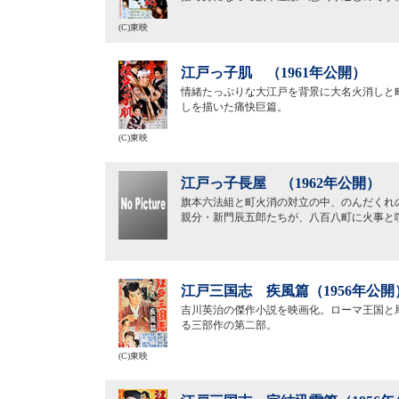
(C)東映
江戸っ子肌 （1961年公開）
情緒たっぷりな大江戸を背景に大名火消しと
しを描いた痛快巨篇。
(C)東映
江戸っ子長屋 （1962年公開）
旗本六法組と町火消の対立の中、のんだくれ
親分・新門辰五郎たちが、八百八町に火事と
江戸三国志 疾風篇（1956年公開
吉川英治の傑作小説を映画化。ローマ王国と
る三部作の第二部。
(C)東映