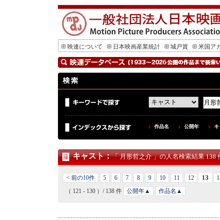
映連について
日本映画産業統計
城戸賞
米国ア
作品名
公開年
キ
キャスト
：
「 月形哲之介 」の人名検索結果 138 
13
< 前の10件
5
6
7
8
9
10
11
12
1
（ 121 - 130 ）/ 138 件
公開年▲
作品名▲