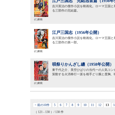
江戸三国志 完結迅雷篇（1956年
吉川英治の傑作小説を映画化。ローマ王国と
る三部作の完結篇。
(C)東映
江戸三国志（1956年公開）
吉川英治の傑作小説を映画化。ローマ王国と
る三部作の第一部。
(C)東映
唄祭りかんざし纏（1958年公開）
東千代之介、美空ひばりの当代一の人気コン
策動する火消奉行一派を相手どり腕と度胸、
(C)東映
13
< 前の10件
5
6
7
8
9
10
11
12
1
（ 121 - 130 ）/ 138 件