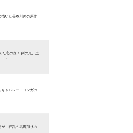
に描いた長谷川伸の原作
えた恋の炎！ 剣の鬼、土
・・・
るキャバレー・コンガの
男が、狂乱の馬鹿踊りの