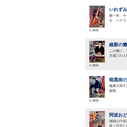
いれずみ
腕一本、サ
を、ベテラ
(C)東映
維新の篝
この腕に、
方歳三の人
(C)東映
暗黒街の
颯爽片岡千
秘密。
(C)東映
阿波おど
海賊の汚名
真ッ只中に