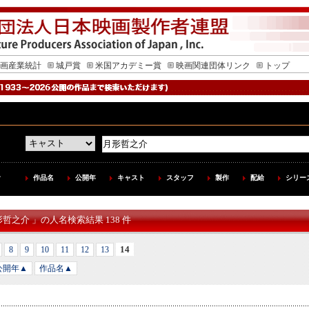
画産業統計
城戸賞
米国アカデミー賞
映画関連団体リンク
トップ
作品名
公開年
キャスト
スタッフ
製作
配給
シリー
形哲之介 」の人名検索結果 138 件
14
8
9
10
11
12
13
公開年▲
作品名▲