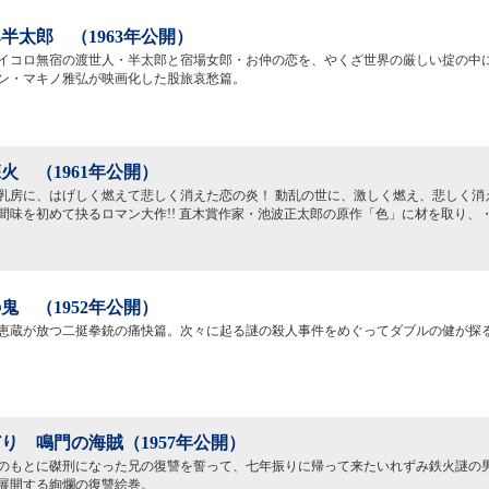
半太郎 （1963年公開）
イコロ無宿の渡世人・半太郎と宿場女郎・お仲の恋を、やくざ世界の厳しい掟の中
ン・マキノ雅弘が映画化した股旅哀愁篇。
火 （1961年公開）
乳房に、はげしく燃えて悲しく消えた恋の炎！ 動乱の世に、激しく燃え、悲しく消
間味を初めて抉るロマン大作!! 直木賞作家・池波正太郎の原作「色」に材を取り、
鬼 （1952年公開）
恵蔵が放つ二挺拳銃の痛快篇。次々に起る謎の殺人事件をめぐってダブルの健が探
り 鳴門の海賊（1957年公開）
のもとに磔刑になった兄の復讐を誓って、七年振りに帰って来たいれずみ鉄火謎の
展開する絢爛の復讐絵巻。