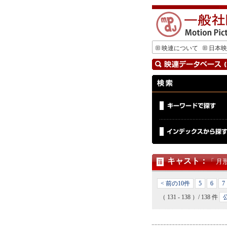
映連について
日本映
キャスト
：
「 月
< 前の10件
5
6
7
（ 131 - 138 ）/ 138 件