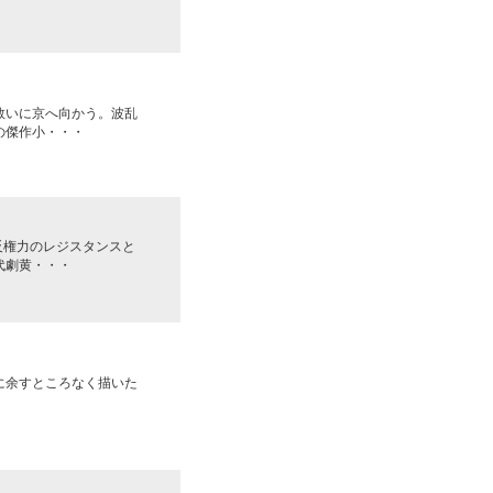
救いに京へ向かう。波乱
の傑作小・・・
反権力のレジスタンスと
代劇黄・・・
に余すところなく描いた