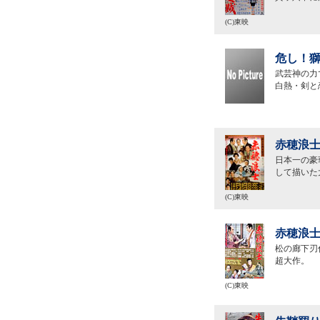
(C)東映
危し！獅
武芸神の力
白熱・剣と
赤穂浪士
日本一の豪
して描いた
(C)東映
赤穂浪士
松の廊下刃
超大作。
(C)東映