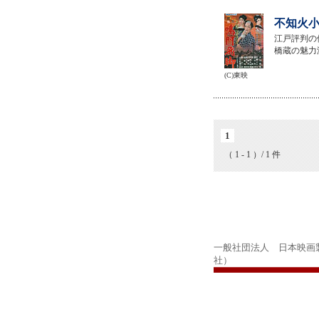
不知火小
江戸評判の
橋蔵の魅力
(C)東映
1
（ 1 - 1 ）/ 1 件
一般社団法人 日本映画
社）