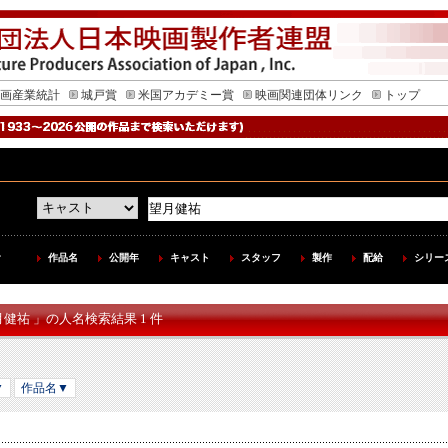
画産業統計
城戸賞
米国アカデミー賞
映画関連団体リンク
トップ
作品名
公開年
キャスト
スタッフ
製作
配給
シリー
月健祐 」の人名検索結果 1 件
▼
作品名▼