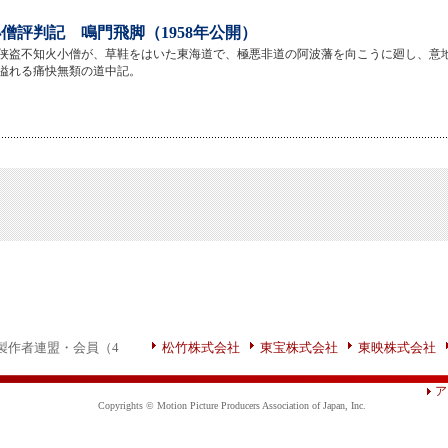
僧評判記 鳴門飛脚（1958年公開）
侠盗不知火小僧が、草鞋をはいた東海道で、極悪非道の阿波藩を向こうに廻し、意
溢れる痛快無類の道中記。
製作者連盟・会員（4
松竹株式会社
東宝株式会社
東映株式会社
ア
Copyrights © Motion Picture Producers Association of Japan, Inc.