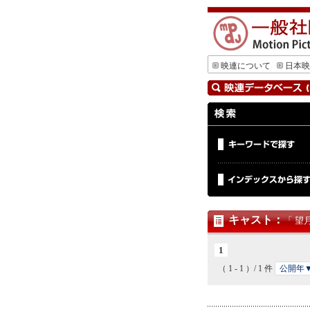
映連について
日本映
キャスト
：
「 望
1
（ 1 - 1 ）/ 1 件
公開年