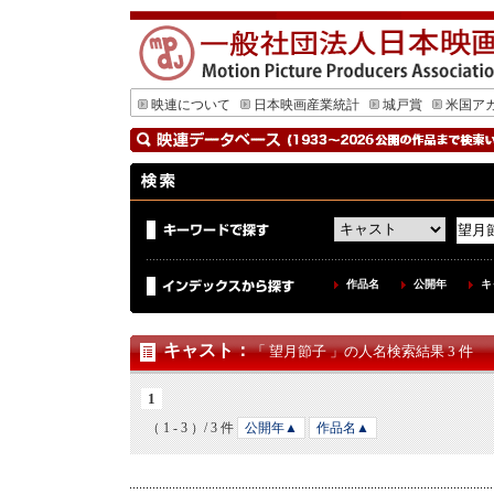
映連について
日本映画産業統計
城戸賞
米国ア
作品名
公開年
キ
キャスト
：
「 望月節子 」の人名検索結果 3 件
1
（ 1 - 3 ）/ 3 件
公開年▲
作品名▲