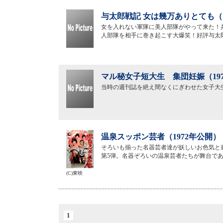
与太郎戦記 女は幾万ありとても（1
女を入れない軍隊に美人部隊がやって来た！
人部隊を相手に巻き起こす大爆笑！好評与太
マル秘女子短大生 集団妊娠（19
当時の週刊誌を絶え間なくにぎわせた女子大
温泉スッポン芸者（1972年公開）
そろいも揃った名器芸者達が妖しいお色気と
第5弾。名器ぞろいの温泉芸者たちが舞台で
(C)東映
1