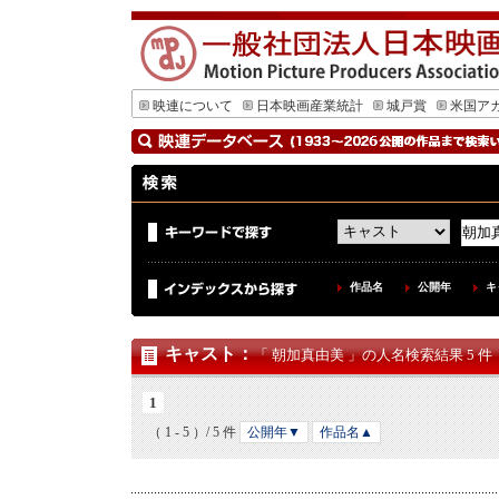
映連について
日本映画産業統計
城戸賞
米国ア
作品名
公開年
キ
キャスト
：
「 朝加真由美 」の人名検索結果 5 件
1
（ 1 - 5 ）/ 5 件
公開年▼
作品名▲