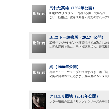
汚れた英雄（1982年公開）
0.1秒のエクスタシーに賭ける男・北島晶夫
ない一匹狼だ。彼を取り巻く美女の群れ―デ
Dr.コトー診療所（2022年公開）
2003年フジテレビの木曜10時枠で放送された
の同名漫画を元に、平均視聴率19％、最高視聴
純（1980年公開）
邦画ニュー・ウェーブの注目すべき一篇「純」
公開の目途の立たぬまま、翌年度のカンヌ映
クロユリ団地（2013年公開）
ホラー映画の巨匠『リング』シリーズの中田