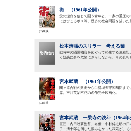
街 （1961年公開）
父の潔白を信じて闘う青年と、一家の重圧の
にはびこるボス等、幾多の社会問題を描いた
(C)東映
松本清張のスリラー 考える葉 （
戦時中の隠匿物資をめぐって発生する連続殺
く疑惑に身を危険にさらしながら、その真相
宮本武蔵 （1961年公開）
関ヶ原合戦の敗走から白鷺城天守閣幽閉まで
篇。吉川英治不朽の名作完全映画化。
(C)東映
宮本武蔵 一乗寺の決斗（1964年
巨匠・内田吐夢監督、名優・中村錦之助の日
子・清十郎を倒した恨みをかった武蔵が、そ