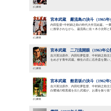
(C)東映
宮本武蔵 嚴流島の決斗（1965年
内田監督×中村錦之助の時代大作完結篇。一
に推挙されながら、巌流島に佐々木小次郎と
(C)東映
宮本武蔵 二刀流開眼（1963年公
吉川英治原作、内田吐夢監督、中村錦之助主
をめざす青年武蔵。柳生の庄に石舟斎を襲い
(C)東映
宮本武蔵 般若坂の決斗（1962年
吉川英治原作、内田吐夢監督、中村錦之助主
白鷺城の暗黒蔵を出た武蔵が、お通を振り捨
(C)東映