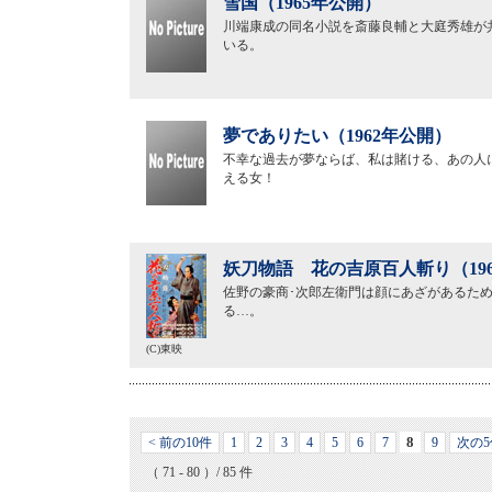
雪国（1965年公開）
川端康成の同名小説を斎藤良輔と大庭秀雄が
いる。
夢でありたい（1962年公開）
不幸な過去が夢ならば、私は賭ける、あの人
える女！
妖刀物語 花の吉原百人斬り（19
佐野の豪商･次郎左衛門は顔にあざがあるた
る…。
(C)東映
8
< 前の10件
1
2
3
4
5
6
7
9
次の5
（ 71 - 80 ）/ 85 件