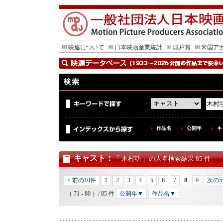
映連について
日本映画産業統計
城戸賞
米国ア
作品名
公開年
キ
キャスト
：
「 木村功 」の人名検索結果 85 件
8
< 前の10件
1
2
3
4
5
6
7
9
次の5
（ 71 - 80 ）/ 85 件
公開年▼
作品名▼