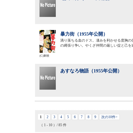
暴力街（1955年公開）
滴り落ちる血のドス。凄みを利かせる度胸の
の縄張り争い。やくざ仲間の厳しい掟と己を
(C)東映
あすなろ物語（1955年公開）
1
2
3
4
5
6
7
8
9
次の10件>
（ 1 - 10 ）/ 85 件