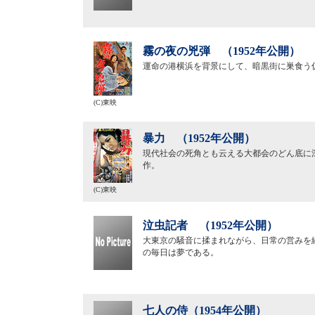
霧の夜の兇弾 （1952年公開）
運命の港横浜を背景にして、暗黒街に巣食う
(C)東映
暴力 （1952年公開）
現代社会の死角とも云える大都会のどん底に
作。
(C)東映
泣虫記者 （1952年公開）
大東京の騒音に揉まれながら、日常の営みを
の毎日は夢である。
七人の侍（1954年公開）