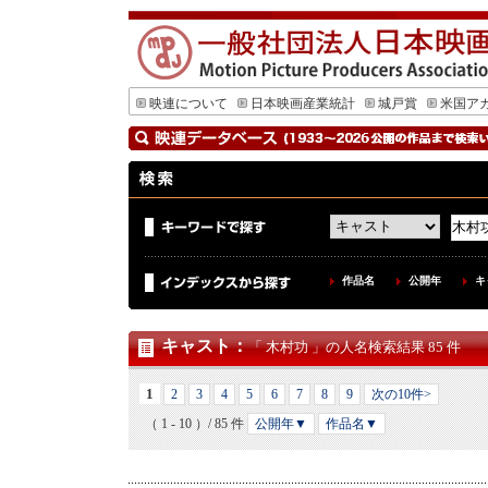
映連について
日本映画産業統計
城戸賞
米国ア
作品名
公開年
キ
キャスト
：
「 木村功 」の人名検索結果 85 件
1
2
3
4
5
6
7
8
9
次の10件>
（ 1 - 10 ）/ 85 件
公開年▼
作品名▼