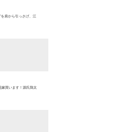
”を肩から引っさげ、江
花嫁買います！源氏鶏太