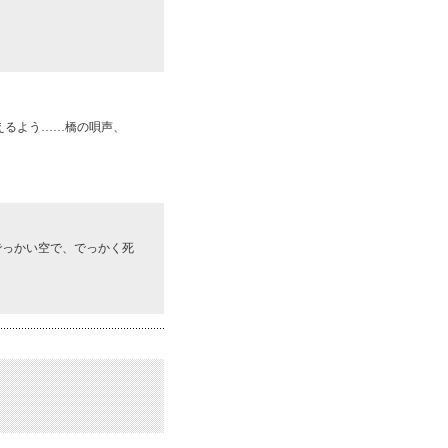
えるよう……橋の唄声、
でっかい空で、でっかく死