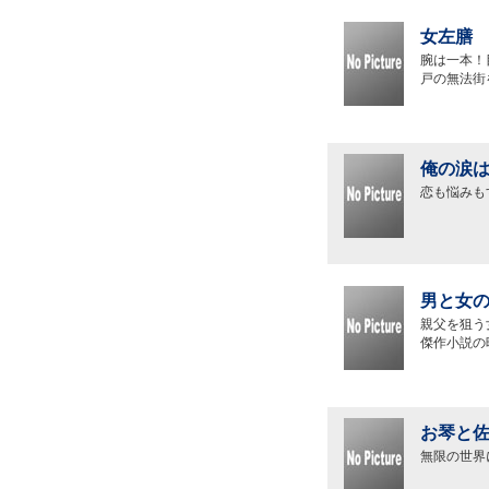
女左膳 
腕は一本！
戸の無法街
俺の涙は
恋も悩みも
男と女の
親父を狙う
傑作小説の
お琴と佐
無限の世界