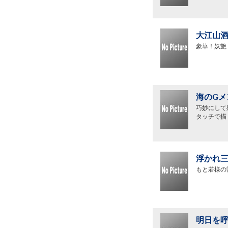
大江山酒
豪華！妖艶
海のGメ
巧妙にして
タッチで描
浮かれ三
もと若様の
明日を呼