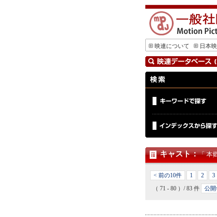
映連について
日本映
キャスト
：
「 本
< 前の10件
1
2
3
（ 71 - 80 ）/ 83 件
公開