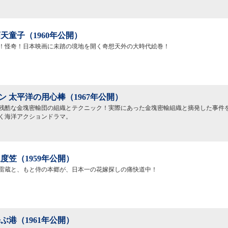
天童子（1960年公開）
！怪奇！日本映画に未踏の境地を開く奇想天外の大時代絵巻！
ン 太平洋の用心棒（1967年公開）
残酷な金塊密輸団の組織とテクニック！実際にあった金塊密輸組織と摘発した事件
く海洋アクションドラマ。
度笠（1959年公開）
雷蔵と、もと侍の本郷が、日本一の花嫁探しの痛快道中！
ぶ港（1961年公開）