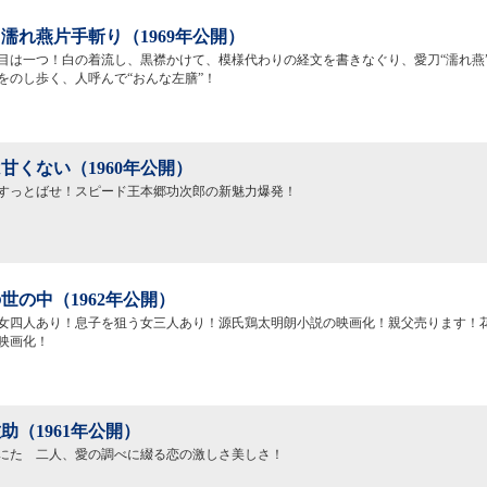
濡れ燕片手斬り（1969年公開）
目は一つ！白の着流し、黒襟かけて、模様代わりの経文を書きなぐり、愛刀“濡れ燕
をのし歩く、人呼んで“おんな左膳”！
甘くない（1960年公開）
すっとばせ！スピード王本郷功次郎の新魅力爆発！
世の中（1962年公開）
女四人あり！息子を狙う女三人あり！源氏鶏太明朗小説の映画化！親父売ります！
映画化！
助（1961年公開）
にたゞ二人、愛の調べに綴る恋の激しさ美しさ！