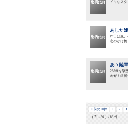
イキなスタ
あした逢
昨日は嵐、
恋のかけ橋
あヽ陸軍
268機を
ぬぜ！銀翼
< 前の10件
1
2
3
（ 71 - 80 ）/ 83 件