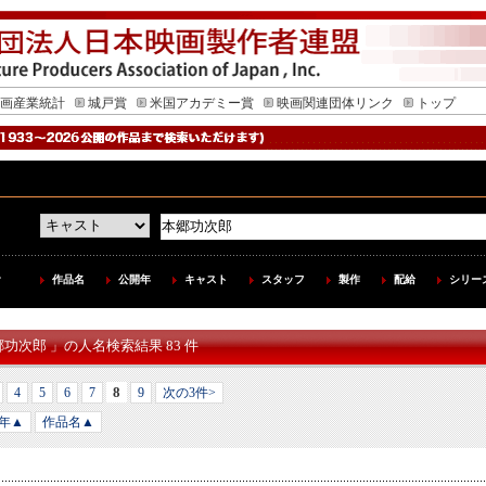
画産業統計
城戸賞
米国アカデミー賞
映画関連団体リンク
トップ
作品名
公開年
キャスト
スタッフ
製作
配給
シリー
郷功次郎 」の人名検索結果 83 件
8
4
5
6
7
9
次の3件>
年▲
作品名▲