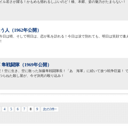
イル若さが躍る！かもめも惚れるしぶいのど！橋、本郷、姿の魅力がたまらない！
う人（1962年公開）
今日は晴、そして明日は、恋が私を訪れる！今日は涙で別れても、明日は笑顔で逢
！
 隼戦闘隊（1969年公開）
撃墜！空に生き、空に散った加藤隼戦闘隊長！「あゝ海軍」に続いて放つ戦争巨篇！ 
つらねた殺し屋が、今ぞ決死の殴り込み！
8
4
5
6
7
9
次の3件>