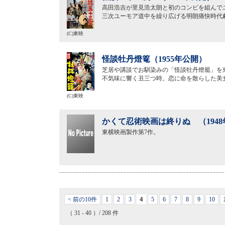
高田浩吉が里見浩太朗と初のコンビを組んで
三次ユーモア道中を繰り広げる明朗痛快時代
(C)東映
怪談牡丹燈篭（1955年公開）
芝居や講談でお馴染みの「怪談牡丹燈籠」を
不気味に響く丑三つ時。恋に命を散らした美
(C)東映
かくて忍術映画は終りぬ （194
東横映画製作第7作。
4
< 前の10件
1
2
3
5
6
7
8
9
10
（ 31 - 40 ）/ 208 件