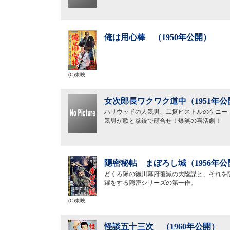
俺は用心棒 （1950年公開）
(C)東映
女次郎長ワクワク道中（1951年公
ハリウッドの人気男、二挺ピストルのケニー
気男が歌と拳銃で顔合せ！爆笑の喜活劇！
隠密秘帖 まぼろし城（1956年公
どくろ隊の徳川幕府覆滅の大陰謀と、それを
躍をする隠密シリーズの第一作。
(C)東映
怪談五十三次 （1960年公開）