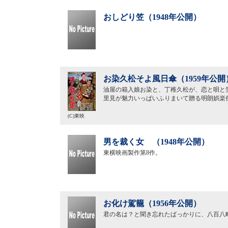
おしどり笠（1948年公開）
お染久松そよ風日傘（1959年公開
油屋の箱入娘お染と、丁稚久松が、恋と唄と
里見が魅力いっぱいふりまいて贈る明朗娯楽
(C)東映
男を裁く女 （1948年公開）
東横映画製作第8作。
お化け駕籠（1956年公開）
君の名は？と聞き忘れたばっかりに、八百八