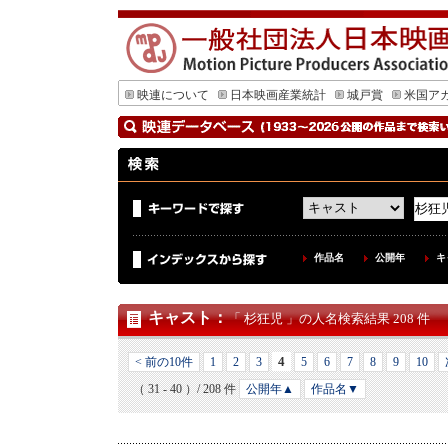
映連について
日本映画産業統計
城戸賞
米国ア
作品名
公開年
キ
キャスト
：
「 杉狂児 」の人名検索結果 208 件
4
< 前の10件
1
2
3
5
6
7
8
9
10
（ 31 - 40 ）/ 208 件
公開年▲
作品名▼