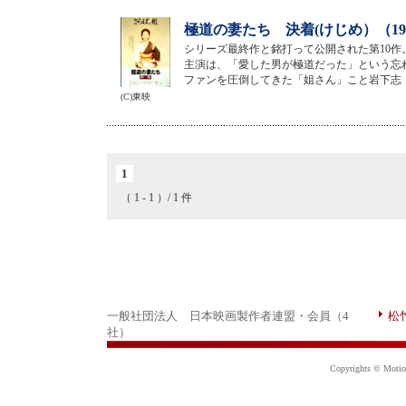
極道の妻たち 決着(けじめ）（19
シリーズ最終作と銘打って公開された第10作
主演は、「愛した男が極道だった」という忘
ファンを圧倒してきた「姐さん」こと岩下志
(C)東映
1
（ 1 - 1 ）/ 1 件
一般社団法人 日本映画製作者連盟・会員（4
松
社）
Copyrights © Motion 