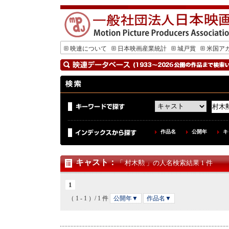
映連について
日本映画産業統計
城戸賞
米国ア
作品名
公開年
キ
キャスト
：
「 村木勲 」の人名検索結果 1 件
1
（ 1 - 1 ）/ 1 件
公開年▼
作品名▼