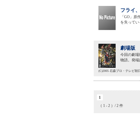
フライ、
「GO」原
を失ってい
劇場版 
今回の劇場
物語。発端
(C)2005 石森プロ・テレビ
1
（ 1 - 2 ）/ 2 件