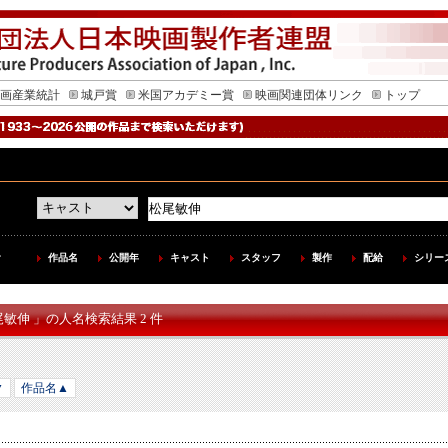
画産業統計
城戸賞
米国アカデミー賞
映画関連団体リンク
トップ
作品名
公開年
キャスト
スタッフ
製作
配給
シリー
尾敏伸 」の人名検索結果 2 件
▼
作品名▲