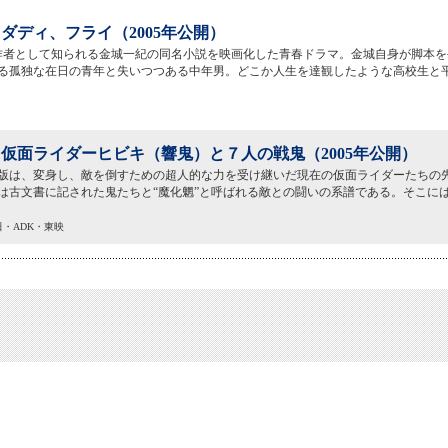
ダディ、フライ（2005年公開）
作者として知られる金城一紀の同名小説を映画化した青春ドラマ。金城自身が脚本を
る孤独な在日の青年と失いつつある中年男。どこか人生を達観したような高校生と
仮面ライダーヒビキ（響鬼）と７人の戦鬼（2005年公開）
版は、変身し、敵を倒すための超人的な力を受け継いだ現在の仮面ライダーたちの先
は古文書に記された鬼たちと“魔化魍”と呼ばれる敵との闘いの系譜である。そこに
朝日・ADK・東映