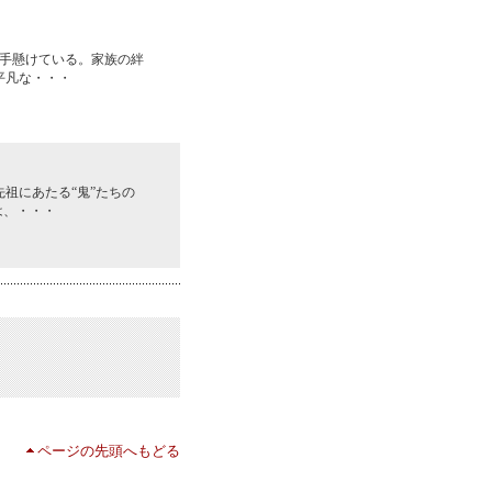
手懸けている。家族の絆
平凡な・・・
祖にあたる“鬼”たちの
は、・・・
ページの先頭へもどる