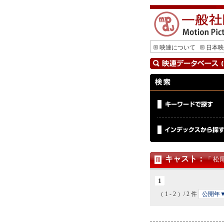
映連について
日本映
キャスト
：
「 松
1
（ 1 - 2 ）/ 2 件
公開年